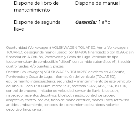
Dispone de libro de
Dispone de manual
mantenimiento
Dispone de segunda
Garantia:
1 año
llave
Oportunidad (Volkswagen) VOLSKWAGEN TOUAREG. Venta Volkswagen
TOUAREG de segunda mano (usado) por 19.490€ financiado o por 19.990€ sin
financiar en A Coruña, Pontevedra y Costa de Lugo. Vehículo de tipo
todoterreno/suv de combustible "diésel" con cambio automático (6), tracción
cuatro ruedas, 4/5 puertas, 5 plazas.
Ocasión (Volkswagen) VOLSKWAGEN TOUAREG de oferta en A Coruña,
Pontevedra y Costa de Lugo. Información del vehículo (TOUAREG),
equipamiento interior/exterior, seguridad y mantenimiento de este vehículo
del año 2011 con 179.000km, motor "3.0", potencia "245", ABS, ESP, ISOFIX,
control de crucero, limitador de velocidad, sensor de lluvia, bluetooth,
navegador, asientos deportivos, bluetooth audio, control de crucero
adaptativo, control por voz, freno de mano eléctrico, manos libres, retrovisor
antideslumbramiento, sensores de aparcamiento delanteros, volante
deportivo, faros xenon.