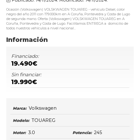
Ocasión (Volkswagen) VOLSKWAGEN TOUAREG - vehículo Diésel, color
negro del año 2011 con 179.000km en A Coruña, Pontevedra y Costa de Lugo
de segunda mano. Oferta (Volkswagen) VOLSKWAGEN TOUAREG en A
Coruña, Pontevedra y Costa de Lugo. Facilitamos ENTREGA a domicilio de
todos nuestros vehículos a nivel nacional...
Información
Financiado:
19.490€
Sin financiar:
19.990€
Volkswagen
Marca:
TOUAREG
Modelo:
3.0
245
Motor:
Potencia: