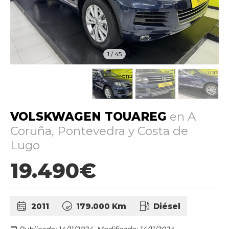
1
/
45
VOLSKWAGEN TOUAREG
en A
Coruña, Pontevedra y Costa de
Lugo
19.490€
2011
179.000 Km
Diésel
Publicado: 14/11/2024.
Modificado: 14/11/2024.