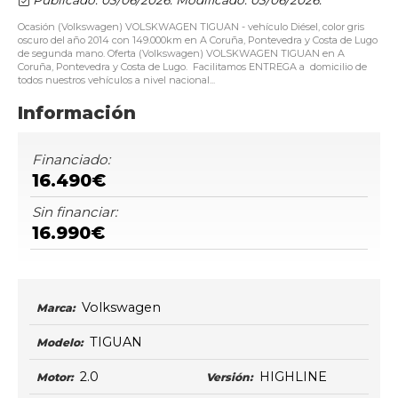
Ocasión (Volkswagen) VOLSKWAGEN TIGUAN - vehículo Diésel, color gris
oscuro del año 2014 con 149.000km en A Coruña, Pontevedra y Costa de Lugo
de segunda mano. Oferta (Volkswagen) VOLSKWAGEN TIGUAN en A
Coruña, Pontevedra y Costa de Lugo. Facilitamos ENTREGA a domicilio de
todos nuestros vehículos a nivel nacional...
Información
Financiado:
16.490€
Sin financiar:
16.990€
Volkswagen
Marca:
TIGUAN
Modelo:
2.0
HIGHLINE
Motor:
Versión: