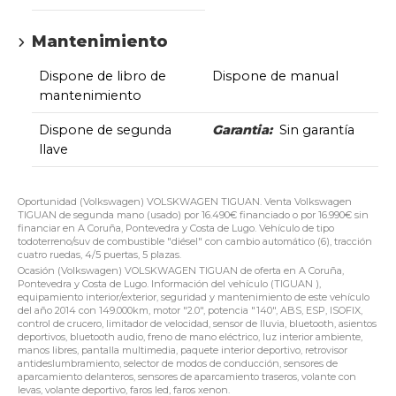
Mantenimiento
Dispone de libro de
Dispone de manual
mantenimiento
Dispone de segunda
Garantia:
Sin garantía
llave
Oportunidad (Volkswagen) VOLSKWAGEN TIGUAN. Venta Volkswagen
TIGUAN de segunda mano (usado) por 16.490€ financiado o por 16.990€ sin
financiar en A Coruña, Pontevedra y Costa de Lugo. Vehículo de tipo
todoterreno/suv de combustible "diésel" con cambio automático (6), tracción
cuatro ruedas, 4/5 puertas, 5 plazas.
Ocasión (Volkswagen) VOLSKWAGEN TIGUAN de oferta en A Coruña,
Pontevedra y Costa de Lugo. Información del vehículo (TIGUAN ),
equipamiento interior/exterior, seguridad y mantenimiento de este vehículo
del año 2014 con 149.000km, motor "2.0", potencia "140", ABS, ESP, ISOFIX,
control de crucero, limitador de velocidad, sensor de lluvia, bluetooth, asientos
deportivos, bluetooth audio, freno de mano eléctrico, luz interior ambiente,
manos libres, pantalla multimedia, paquete interior deportivo, retrovisor
antideslumbramiento, selector de modos de conducción, sensores de
aparcamiento delanteros, sensores de aparcamiento traseros, volante con
levas, volante deportivo, faros led, faros xenon.