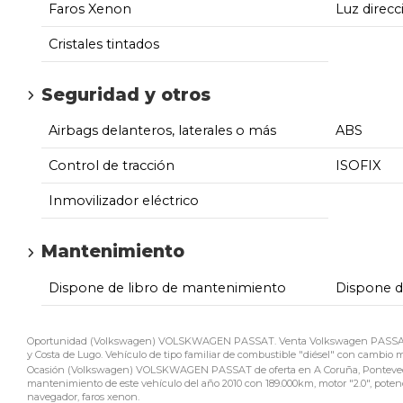
Faros Xenon
Luz direcc
Cristales tintados
Seguridad y otros
Airbags delanteros, laterales o más
ABS
Control de tracción
ISOFIX
Inmovilizador eléctrico
Mantenimiento
Dispone de libro de mantenimiento
Dispone 
Oportunidad (Volkswagen) VOLSKWAGEN PASSAT. Venta Volkswagen PASSAT de 
y Costa de Lugo. Vehículo de tipo familiar de combustible "diésel" con cambio ma
Ocasión (Volkswagen) VOLSKWAGEN PASSAT de oferta en A Coruña, Pontevedra y
mantenimiento de este vehículo del año 2010 con 189.000km, motor "2.0", potencia
navegador, faros xenon.