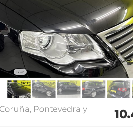
1
/
45
Coruña, Pontevedra y
10