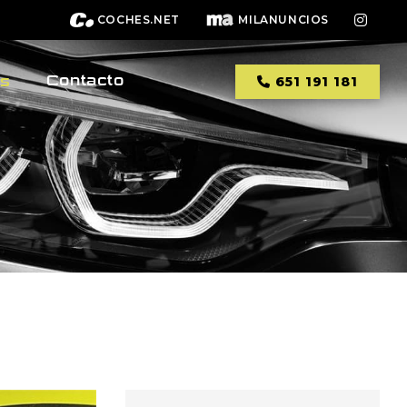
COCHES.NET
MILANUNCIOS
Contacto
os
651 191 181