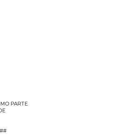
OMO PARTE
DE
l##