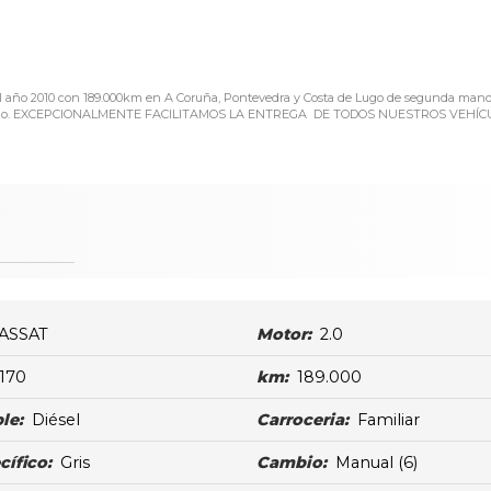
 año 2010 con 189.000km en A Coruña, Pontevedra y Costa de Lugo de segunda mano.
Lugo. EXCEPCIONALMENTE FACILITAMOS LA ENTREGA DE TODOS NUESTROS VEHÍCUL
ASSAT
Motor:
2.0
170
km:
189.000
le:
Diésel
Carroceria:
Familiar
cífico:
Gris
Cambio:
Manual
(6)