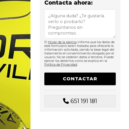
Contacta ahora:
El
titular de la página
informa que los datos de
este formulario serán tratados para ofrecerle la
información solicitada, siendo la base legal del
tratamiento el consentimiento otorgado por el
usuario. No se cederán datos a terceros. Puede
ejercer los derechos como se explica en la
Política de Privacidad
.
651 191 181