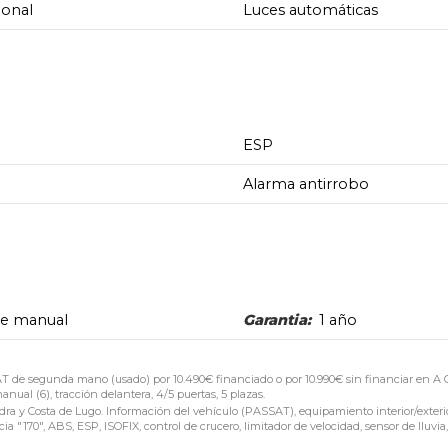
ional
Luces automáticas
ESP
Alarma antirrobo
de manual
Garantia:
1 año
segunda mano (usado) por 10.490€ financiado o por 10.990€ sin financiar en A 
nual (6), tracción delantera, 4/5 puertas, 5 plazas.
 Costa de Lugo. Información del vehículo (PASSAT), equipamiento interior/exterio
 "170", ABS, ESP, ISOFIX, control de crucero, limitador de velocidad, sensor de lluvia,