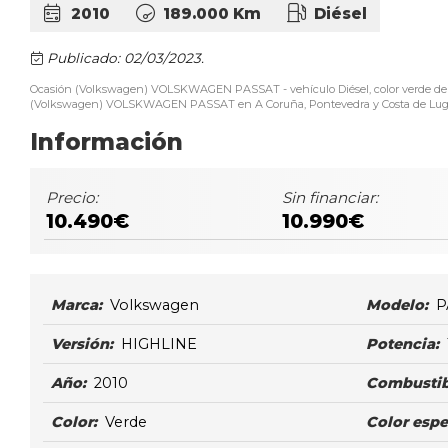
2010
189.000 Km
Diésel
Publicado: 02/03/2023.
Ocasión (Volkswagen) VOLSKWAGEN PASSAT - vehículo Diésel, color verde del
(Volkswagen) VOLSKWAGEN PASSAT en A Coruña, Pontevedra y Costa de 
Información
Precio:
Sin financiar:
10.490€
10.990€
Marca:
Volkswagen
Modelo:
P
Versión:
HIGHLINE
Potencia:
Año:
2010
Combustib
Color:
Verde
Color espe