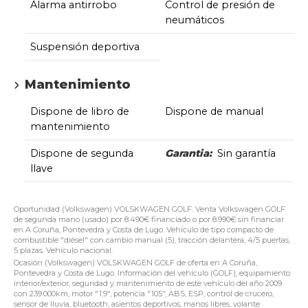
Alarma antirrobo
Control de presión de
neumáticos
Suspensión deportiva
Mantenimiento
Dispone de libro de
Dispone de manual
mantenimiento
Dispone de segunda
Garantia:
Sin garantía
llave
Oportunidad (Volkswagen) VOLSKWAGEN GOLF. Venta Volkswagen GOLF
de segunda mano (usado) por 8.490€ financiado o por 8.990€ sin financiar
en A Coruña, Pontevedra y Costa de Lugo. Vehículo de tipo compacto de
combustible "diésel" con cambio manual (5), tracción delantera, 4/5 puertas,
5 plazas. Vehículo nacional.
Ocasión (Volkswagen) VOLSKWAGEN GOLF de oferta en A Coruña,
Pontevedra y Costa de Lugo. Información del vehículo (GOLF), equipamiento
interior/exterior, seguridad y mantenimiento de este vehículo del año 2009
con 239.000km, motor "1.9", potencia "105", ABS, ESP, control de crucero,
sensor de lluvia, bluetooth, asientos deportivos, manos libres, volante