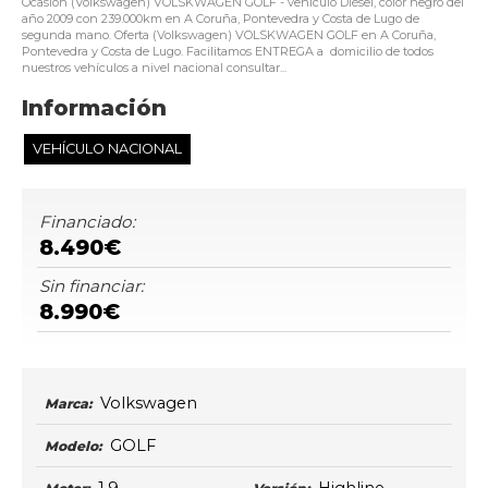
Ocasión (Volkswagen) VOLSKWAGEN GOLF - vehículo Diésel, color negro del
año 2009 con 239.000km en A Coruña, Pontevedra y Costa de Lugo de
segunda mano. Oferta (Volkswagen) VOLSKWAGEN GOLF en A Coruña,
Pontevedra y Costa de Lugo. Facilitamos ENTREGA a domicilio de todos
nuestros vehículos a nivel nacional consultar...
Información
VEHÍCULO NACIONAL
Financiado:
8.490€
Sin financiar:
8.990€
Volkswagen
Marca:
GOLF
Modelo: