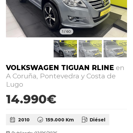
1
/
60
VOLKSWAGEN TIGUAN RLINE
en
A Coruña, Pontevedra y Costa de
Lugo
14.990€
2010
159.000 Km
Diésel
Publicado: 02/06/2026.