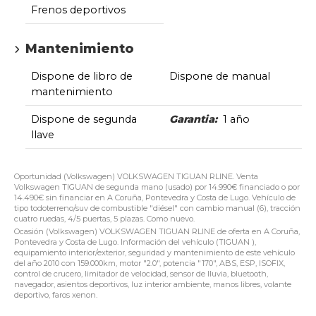
Frenos deportivos
Mantenimiento
Dispone de libro de
Dispone de manual
mantenimiento
Dispone de segunda
Garantia:
1 año
llave
Oportunidad (Volkswagen) VOLKSWAGEN TIGUAN RLINE. Venta
Volkswagen TIGUAN de segunda mano (usado) por 14.990€ financiado o por
14.490€ sin financiar en A Coruña, Pontevedra y Costa de Lugo. Vehículo de
tipo todoterreno/suv de combustible "diésel" con cambio manual (6), tracción
cuatro ruedas, 4/5 puertas, 5 plazas. Como nuevo.
Ocasión (Volkswagen) VOLKSWAGEN TIGUAN RLINE de oferta en A Coruña,
Pontevedra y Costa de Lugo. Información del vehículo (TIGUAN ),
equipamiento interior/exterior, seguridad y mantenimiento de este vehículo
del año 2010 con 159.000km, motor "2.0", potencia "170", ABS, ESP, ISOFIX,
control de crucero, limitador de velocidad, sensor de lluvia, bluetooth,
navegador, asientos deportivos, luz interior ambiente, manos libres, volante
deportivo, faros xenon.