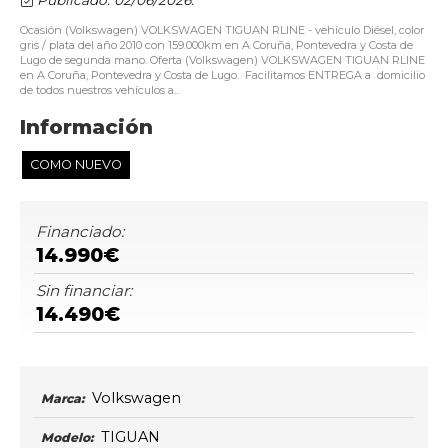
Ocasión (Volkswagen) VOLKSWAGEN TIGUAN RLINE - vehículo Diésel, color
gris / plata del año 2010 con 159.000km en A Coruña, Pontevedra y Costa de
Lugo de segunda mano. Oferta (Volkswagen) VOLKSWAGEN TIGUAN RLINE
en A Coruña, Pontevedra y Costa de Lugo. Facilitamos ENTREGA a domicilio
de todos nuestros vehículos a...
Información
COMO NUEVO
Financiado:
14.990€
Sin financiar:
14.490€
Volkswagen
Marca:
TIGUAN
Modelo: