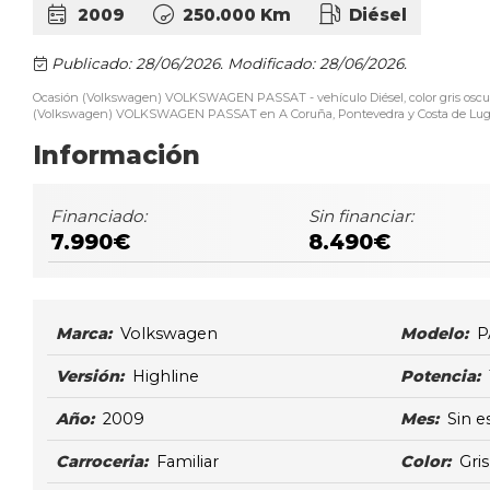
2009
250.000 Km
Diésel
Publicado: 28/06/2026.
Modificado: 28/06/2026.
Ocasión (Volkswagen) VOLKSWAGEN PASSAT - vehículo Diésel, color gris oscur
(Volkswagen) VOLKSWAGEN PASSAT en A Coruña, Pontevedra y Costa de Lugo. Fa
Información
Financiado:
Sin financiar:
7.990€
8.490€
Marca:
Volkswagen
Modelo:
P
Versión:
Highline
Potencia:
Año:
2009
Mes:
Sin e
Carroceria:
Familiar
Color:
Gri