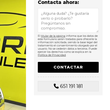
Contacta ahora:
El
titular de la página
informa que los datos de
este formulario serán tratados para ofrecerle la
información solicitada, siendo la base legal del
tratamiento el consentimiento otorgado por el
usuario. No se cederán datos a terceros. Puede
ejercer los derechos como se explica en la
Política de Privacidad
.
651 191 181