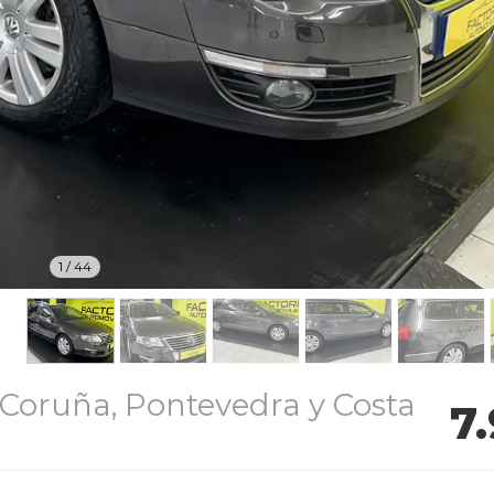
1
/
44
Coruña, Pontevedra y Costa
7