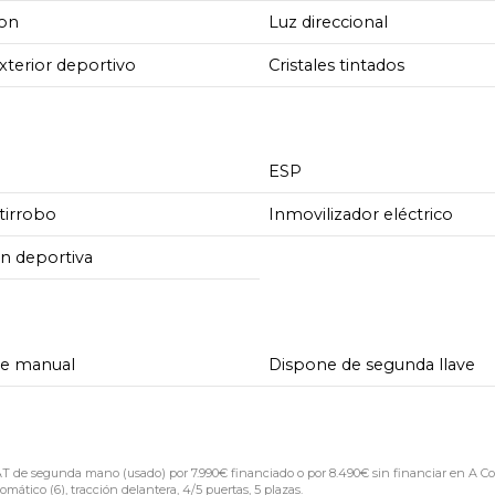
on
Luz direccional
xterior deportivo
Cristales tintados
ESP
tirrobo
Inmovilizador eléctrico
n deportiva
de manual
Dispone de segunda llave
segunda mano (usado) por 7.990€ financiado o por 8.490€ sin financiar en A Co
mático (6), tracción delantera, 4/5 puertas, 5 plazas.