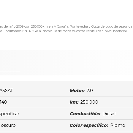
o del año 2009 con 250.000km en A Coruña, Pontevedra y Costa de Lugo de segunda
cilitamos ENTREGA a domicilio de todos nuestros vehículos a nivel nacional...
ASSAT
Motor:
2.0
140
km:
250.000
specificar
Combustible:
Diésel
s oscuro
Color específico:
Plomo