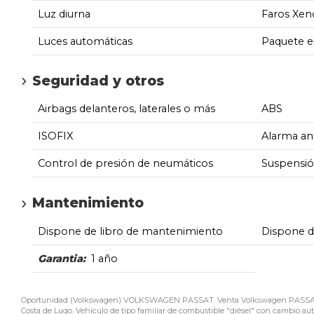
Luz diurna
Faros Xen
Luces automáticas
Paquete e
Seguridad y otros
Airbags delanteros, laterales o más
ABS
ISOFIX
Alarma an
Control de presión de neumáticos
Suspensió
Mantenimiento
Dispone de libro de mantenimiento
Dispone 
Garantia:
1 año
Oportunidad (Volkswagen) VOLKSWAGEN PASSAT. Venta Volkswagen PASSAT de 
Costa de Lugo. Vehículo de tipo familiar de combustible "diésel" con cambio auto