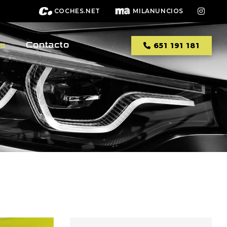
COCHES.NET
MILANUNCIOS
Contacto
os
651 191 181