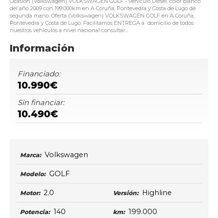
Ocasión (Volkswagen) VOLKSWAGEN GOLF - vehículo Diésel, color blanco
del año 2009 con 199.000km en A Coruña, Pontevedra y Costa de Lugo de
segunda mano. Oferta (Volkswagen) VOLKSWAGEN GOLF en A Coruña,
Pontevedra y Costa de Lugo. Facilitamos ENTREGA a domicilio de todos
nuestros vehículos a nivel nacional consultar...
Información
Financiado:
10.990€
Sin financiar:
10.490€
Volkswagen
Marca:
GOLF
Modelo:
2.0
Highline
Motor:
Versión:
140
199.000
Potencia:
km: