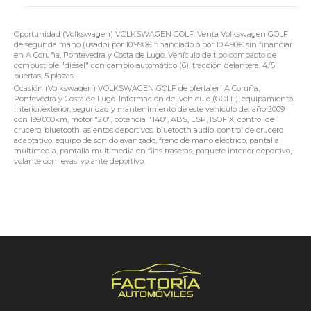
Oportunidad (Volkswagen) VOLKSWAGEN GOLF. Venta Volkswagen GOLF
de segunda mano (usado) por 10.990€ financiado o por 10.490€ sin financiar
en A Coruña, Pontevedra y Costa de Lugo. Vehículo de tipo compacto de
combustible "diésel" con cambio automático (6), tracción delantera, 4/5
puertas, 5 plazas.
Ocasión (Volkswagen) VOLKSWAGEN GOLF de oferta en A Coruña,
Pontevedra y Costa de Lugo. Información del vehículo (GOLF), equipamiento
interior/exterior, seguridad y mantenimiento de este vehículo del año 2009
con 199.000km, motor "2.0", potencia "140", ABS, ESP, ISOFIX, control de
crucero, bluetooth, asientos deportivos, bluetooth audio, control de crucero
adaptativo, equipo de sonido avanzado, freno de mano eléctrico, pantalla
multimedia, pantalla multimedia en filas traseras, paquete interior deportivo,
volante con levas, volante deportivo.