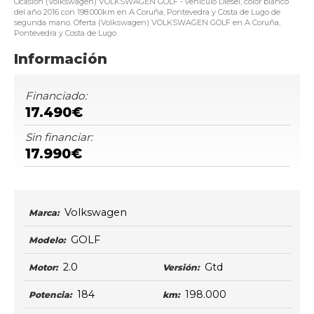
Ocasión (Volkswagen) VOLKSWAGEN GOLF - vehículo Diésel, color blanco
del año 2016 con 198.000km en A Coruña, Pontevedra y Costa de Lugo de
segunda mano. Oferta (Volkswagen) VOLKSWAGEN GOLF en A Coruña,
Pontevedra y Costa de Lugo.
Información
Financiado:
17.490€
Sin financiar:
17.990€
Volkswagen
Marca:
GOLF
Modelo:
2.0
Gtd
Motor:
Versión:
184
198.000
Potencia:
km: