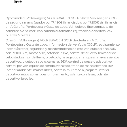
llave
Oportunidad (Volkswagen) VOLKSWAGEN GOLF. Venta Volkswagen GOLF
de segunda mano (usado) por 17.490€ financiado o por 17.990€ sin financiar
en A Coruña, Pontevedra y Costa de Lugo. Vehículo de tipo compacto de
combustible "diésel" con cambio automático (7), tracción delantera, 2/3
puertas, 5 plazas.
Ocasión (Volkswagen) VOLKSWAGEN GOLF de oferta en A Coruña,
Pontevedra y Costa de Lugo. Información del vehículo (GOLF), equipamiento
interior/exterior, seguridad y mantenimiento de este vehículo del año 2016
con 198.000km, motor "2.0", potencia "184", control de crucero, limitador de
velocidad, sensor de lluvia, bluetooth, navegador, arranque sin llave, asientos
deportivos, bluetooth audio, cámaras 360º, control de crucero adaptativo,
control por voz, equipo de sonido avanzado, freno de mano eléctrico, luz
interior ambiente, manos libres, pantalla multimedia, paquete interior
deportivo, retrovisor antideslumbramiento, volante con levas, volante
deportivo, faros led.