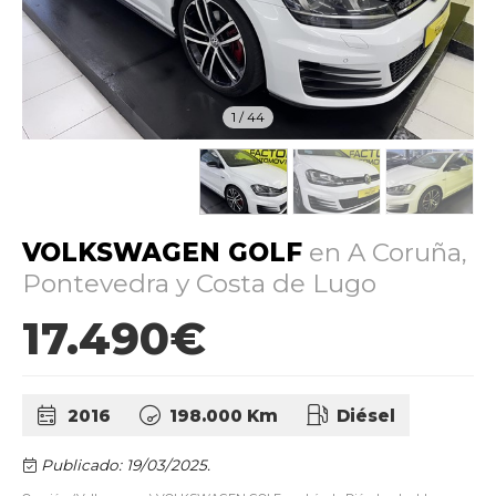
1
/
44
VOLKSWAGEN GOLF
en A Coruña,
Pontevedra y Costa de Lugo
17.490€
2016
198.000 Km
Diésel
Publicado: 19/03/2025.