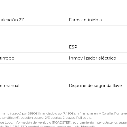
 aleación 21"
Faros antiniebla
ESP
tirrobo
Inmovilizador eléctrico
de manual
Dispone de segunda llave
(usado) por 6.990€ financiado o por 7.490€ sin financiar en A Coruña, Ponteved
ático (6), tracción trasera, 2/3 puertas, 2 plazas. Full equip.
 Lugo. Información del vehículo (ROADSTER), equipamiento interior/exterior, segur
 "84", ABS, ESP, control de crucero, sensor de lluvia, bluetooth.