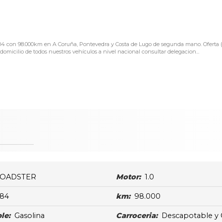
004 con 98.000km en A Coruña, Pontevedra y Costa de Lugo de segunda mano. Ofert
cilio de todos nuestros vehículos a nivel nacional consultar delegacion...
OADSTER
Motor:
1.0
84
km:
98.000
le:
Gasolina
Carroceria:
Descapotable y 