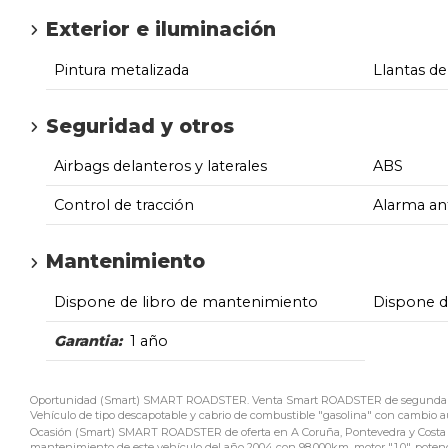
Exterior e iluminación
Pintura metalizada
Llantas de
Seguridad y otros
Airbags delanteros y laterales
ABS
Control de tracción
Alarma an
Mantenimiento
Dispone de libro de mantenimiento
Dispone 
Garantia:
1 año
Oportunidad (Smart) SMART ROADSTER. Venta Smart ROADSTER de segunda mano 
Vehículo de tipo descapotable y cabrio de combustible "gasolina" con cambio autom
Ocasión (Smart) SMART ROADSTER de oferta en A Coruña, Pontevedra y Costa de
mantenimiento de este vehículo del año 2004 con 98.000km, motor "1.0", potencia