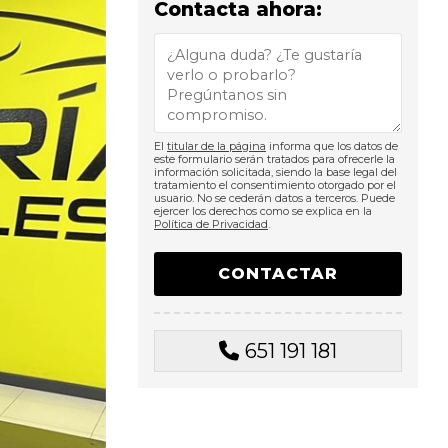
Contacta ahora:
El
titular de la página
informa que los datos de
este formulario serán tratados para ofrecerle la
información solicitada, siendo la base legal del
tratamiento el consentimiento otorgado por el
usuario. No se cederán datos a terceros. Puede
ejercer los derechos como se explica en la
Política de Privacidad
.
651 191 181