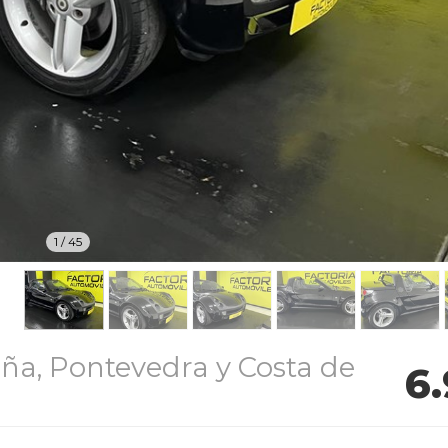
1
/
45
ña, Pontevedra y Costa de
6