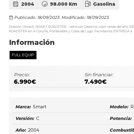
2004
98.000 Km
Gasolina
Publicado: 18/09/2023.
Modificado: 18/09/2023.
Ocasión (Smart) SMART ROADSTER - vehículo Gasolina, color verde del año 2
ROADSTER en A Coruña, Pontevedra y Costa de Lugo. Facilitamos ENTREGA a domi
Información
FULL EQUIP
Precio:
Sin financiar:
6.990€
7.490€
Marca:
Smart
Modelo:
R
Versión:
C
Potencia:
Año:
2004
Combustib