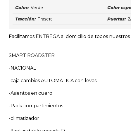
Color:
Verde
Color espe
Tracción:
Trasera
Puertas:
2
Facilitamos ENTREGA a domicilio de todos nuestros v
SMART ROADSTER
-NACIONAL
-caja cambios AUTOMÁTICA con levas
-Asientos en cuero
-Pack compartimientos
-climatizador
-llantas doble medida 17