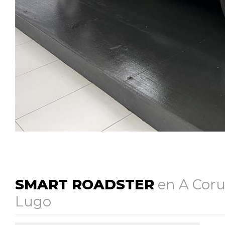
SMART ROADSTER
en A Coru
Lugo