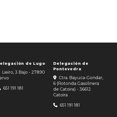
elegación de Lugo
Delegación de
Pontevedra
Lieiro, 3 Bajo - 27890
Ctra. Bayuca-Gondar,
ervo
6 (Rotonda Gasolinera
651 191 181
de Catoira) - 36612
Catoira
651 191 181