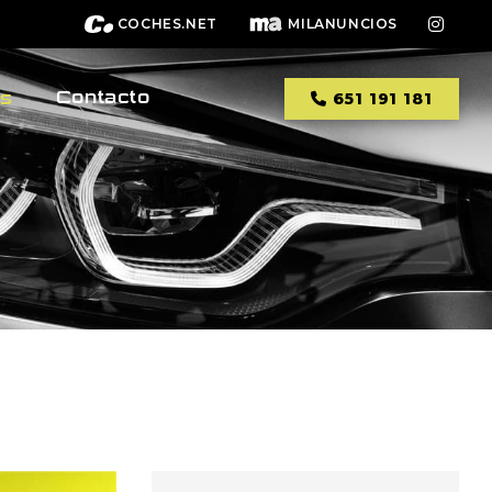
COCHES.NET
MILANUNCIOS
Contacto
os
651 191 181