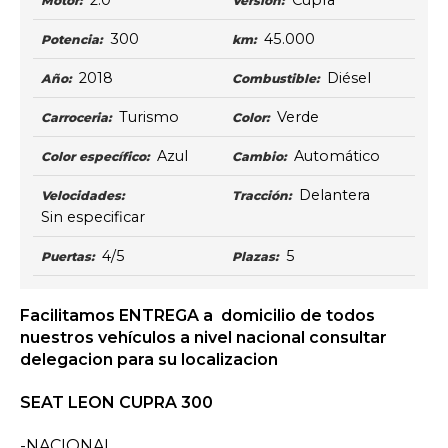
2.0
Cupra
Motor:
Versión:
300
45.000
Potencia:
km:
2018
Diésel
Año:
Combustible:
Turismo
Verde
Carroceria:
Color:
Azul
Automático
Color específico:
Cambio:
Delantera
Velocidades:
Tracción:
Sin especificar
4/5
5
Puertas:
Plazas:
Facilitamos ENTREGA a domicilio de todos
nuestros vehículos a nivel nacional consultar
delegacion para su localizacion
SEAT LEON CUPRA 300
-NACIONAL