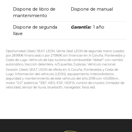
Dispone de libro de
Dispone de manual
mantenimiento
Dispone de segunda
Garantia:
1 año
llave
Oportunidad (Seat) SEAT LEON. Venta Seat LEON de segunda mano (usado)
por 28.990€ financiado o por 27.990€ sin financiar en A Coruña, Pontevedra y
Costa de Lugo. Vehículo de tipo turismo de combustible "diésel" con cambio
automático, tracción delantera, 4/5 puertas, 5 plazas. Vehículo nacional.
Ocasión (Seat) SEAT LEON de oferta en A Coruña, Pontevedra y Costa de
Lugo. Información del vehículo (LEON), equipamiento interior/exterior,
seguridad y mantenimiento de este vehículo del año 2018 con 45.000km,
motor "2.0", potencia "300", ABS, ESP, ISOFIX, control de crucero, limitador de
velocidad, sensor de lluvia, bluetooth, navegador, faros led.