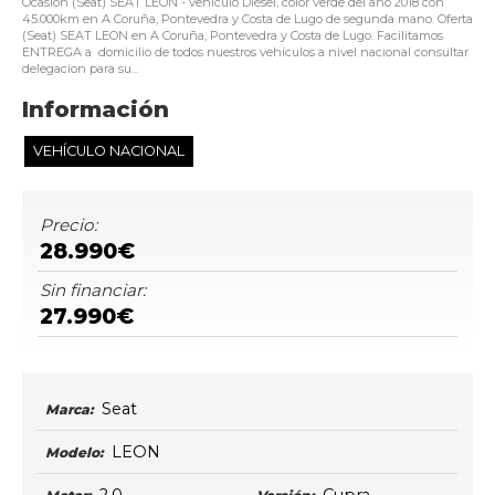
Ocasión (Seat) SEAT LEON - vehículo Diésel, color verde del año 2018 con
45.000km en A Coruña, Pontevedra y Costa de Lugo de segunda mano. Oferta
(Seat) SEAT LEON en A Coruña, Pontevedra y Costa de Lugo. Facilitamos
ENTREGA a domicilio de todos nuestros vehículos a nivel nacional consultar
delegacion para su...
Información
VEHÍCULO NACIONAL
Precio:
28.990€
Sin financiar:
27.990€
Seat
Marca:
LEON
Modelo: