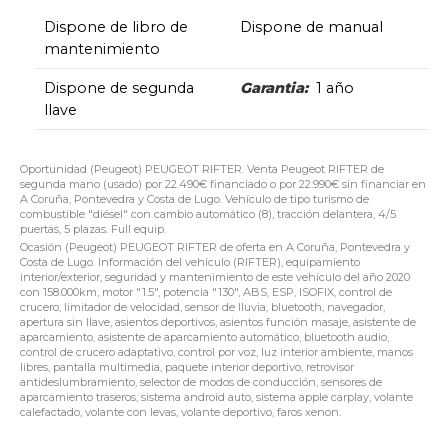
Dispone de libro de
Dispone de manual
mantenimiento
Dispone de segunda
Garantia:
1 año
llave
Oportunidad (Peugeot) PEUGEOT RIFTER. Venta Peugeot RIFTER de
segunda mano (usado) por 22.490€ financiado o por 22.990€ sin financiar en
A Coruña, Pontevedra y Costa de Lugo. Vehículo de tipo turismo de
combustible "diésel" con cambio automático (8), tracción delantera, 4/5
puertas, 5 plazas. Full equip.
Ocasión (Peugeot) PEUGEOT RIFTER de oferta en A Coruña, Pontevedra y
Costa de Lugo. Información del vehículo (RIFTER), equipamiento
interior/exterior, seguridad y mantenimiento de este vehículo del año 2020
con 158.000km, motor "1.5", potencia "130", ABS, ESP, ISOFIX, control de
crucero, limitador de velocidad, sensor de lluvia, bluetooth, navegador,
apertura sin llave, asientos deportivos, asientos función masaje, asistente de
aparcamiento, asistente de aparcamiento automático, bluetooth audio,
control de crucero adaptativo, control por voz, luz interior ambiente, manos
libres, pantalla multimedia, paquete interior deportivo, retrovisor
antideslumbramiento, selector de modos de conducción, sensores de
aparcamiento traseros, sistema android auto, sistema apple carplay, volante
calefactado, volante con levas, volante deportivo, faros xenon.