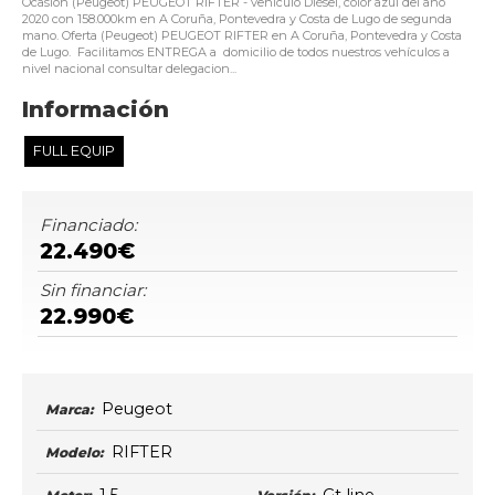
Ocasión (Peugeot) PEUGEOT RIFTER - vehículo Diésel, color azul del año
2020 con 158.000km en A Coruña, Pontevedra y Costa de Lugo de segunda
mano. Oferta (Peugeot) PEUGEOT RIFTER en A Coruña, Pontevedra y Costa
de Lugo. Facilitamos ENTREGA a domicilio de todos nuestros vehículos a
nivel nacional consultar delegacion...
Información
FULL EQUIP
Financiado:
22.490€
Sin financiar:
22.990€
Peugeot
Marca:
RIFTER
Modelo: