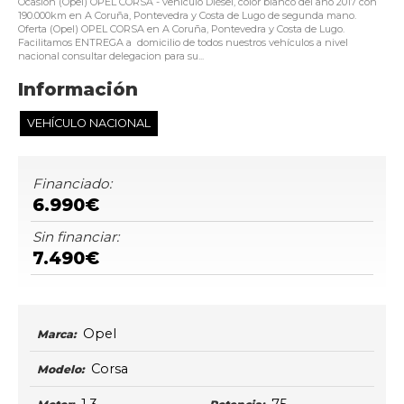
Ocasión (Opel) OPEL CORSA - vehículo Diésel, color blanco del año 2017 con
190.000km en A Coruña, Pontevedra y Costa de Lugo de segunda mano.
Oferta (Opel) OPEL CORSA en A Coruña, Pontevedra y Costa de Lugo.
Facilitamos ENTREGA a domicilio de todos nuestros vehículos a nivel
nacional consultar delegacion para su...
Información
VEHÍCULO NACIONAL
Financiado:
6.990€
Sin financiar:
7.490€
Opel
Marca:
Corsa
Modelo: