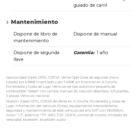
guiado de carril
Mantenimiento
Dispone de libro de
Dispone de manual
mantenimiento
Dispone de segunda
Garantia:
1 año
llave
Oportunidad (Opel) OPEL CORSA. Venta Opel Corsa de segunda mano
(usado) por 6.990€ financiado o por 7.490€ sin financiar en A Coruña,
Pontevedra y Costa de Lugo. Vehículo de tipo automóvil pequeño de
combustible "diésel" con cambio manual (6), tracción delantera, 4/5 puertas,
5 plazas. Vehículo nacional.
Ocasión (Opel) OPEL CORSA de oferta en A Coruña, Pontevedra y Costa de
Lugo. Información del vehículo (Corsa), equipamiento interior/exterior,
seguridad y mantenimiento de este vehículo del año 2017 con 190.000km,
motor "1.3", potencia "75", ABS, ESP, ISOFIX, control de crucero, limitador de
velocidad, bluetooth, bluetooth audio.