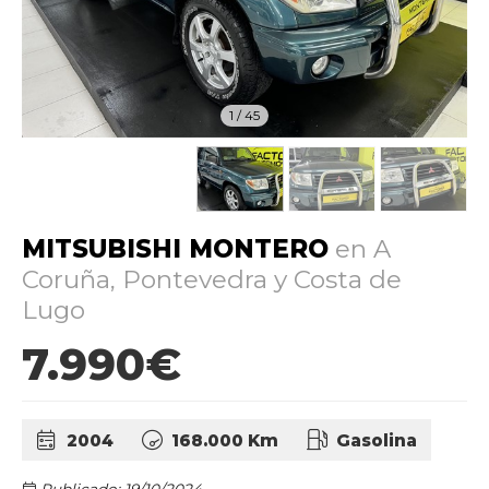
1
/
45
MITSUBISHI MONTERO
en A
Coruña, Pontevedra y Costa de
Lugo
7.990€
2004
168.000 Km
Gasolina
Publicado: 19/10/2024.