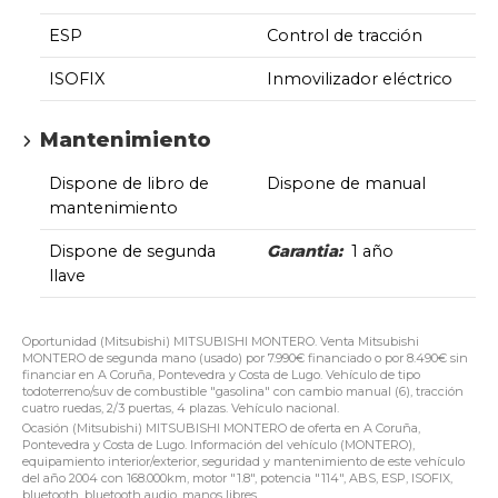
ESP
Control de tracción
ISOFIX
Inmovilizador eléctrico
Mantenimiento
Dispone de libro de
Dispone de manual
mantenimiento
Dispone de segunda
Garantia:
1 año
llave
Oportunidad (Mitsubishi) MITSUBISHI MONTERO. Venta Mitsubishi
MONTERO de segunda mano (usado) por 7.990€ financiado o por 8.490€ sin
financiar en A Coruña, Pontevedra y Costa de Lugo. Vehículo de tipo
todoterreno/suv de combustible "gasolina" con cambio manual (6), tracción
cuatro ruedas, 2/3 puertas, 4 plazas. Vehículo nacional.
Ocasión (Mitsubishi) MITSUBISHI MONTERO de oferta en A Coruña,
Pontevedra y Costa de Lugo. Información del vehículo (MONTERO),
equipamiento interior/exterior, seguridad y mantenimiento de este vehículo
del año 2004 con 168.000km, motor "1.8", potencia "114", ABS, ESP, ISOFIX,
bluetooth, bluetooth audio, manos libres.