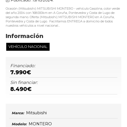
Ocasión (Mitsubishi) MITSUBISHI MONTERO - vehículo Gasolina, color verde
del año 2004 con 168.000km en A Coruña, Pontevedra y Costa de Lugo de
segunda mano. Oferta (Mitsubishi) MITSUBISHI MONTERO en A Coruña,
Pontevedra y Costa de Lugo. Facilitamos ENTREGA a domicilio de todos
nuestros vehículos a nivel nacional...
Información
VEHÍCULO NACIONAL
Financiado:
7.990€
Sin financiar:
8.490€
Mitsubishi
Marca:
MONTERO
Modelo: