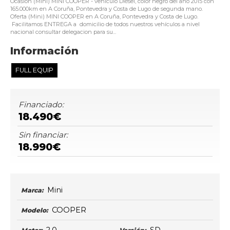
Ocasión (Mini) MINI COOPER - vehículo Diésel, color negro del año 2015 con
165.000km en A Coruña, Pontevedra y Costa de Lugo de segunda mano.
Oferta (Mini) MINI COOPER en A Coruña, Pontevedra y Costa de Lugo.
Facilitamos ENTREGA a domicilio de todos nuestros vehículos a nivel
nacional consultar delegacion para su...
Información
FULL EQUIP
Financiado:
18.490€
Sin financiar:
18.990€
Mini
Marca:
COOPER
Modelo: