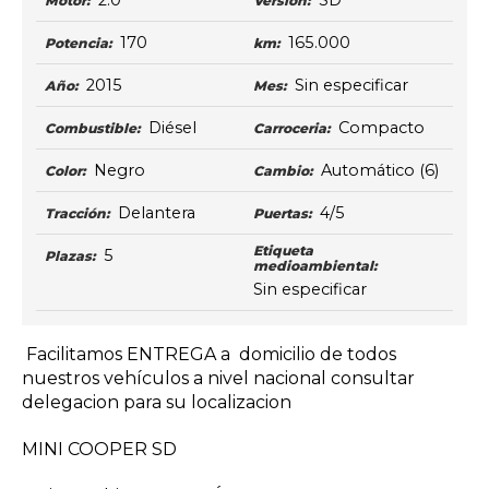
2.0
SD
Motor:
Versión:
170
165.000
Potencia:
km:
2015
Sin especificar
Año:
Mes:
Diésel
Compacto
Combustible:
Carroceria:
Negro
Automático
(6)
Color:
Cambio:
Delantera
4/5
Tracción:
Puertas:
Etiqueta
5
Plazas:
medioambiental:
Sin especificar
Facilitamos ENTREGA a domicilio de todos
nuestros vehículos a nivel nacional consultar
delegacion para su localizacion
MINI COOPER SD