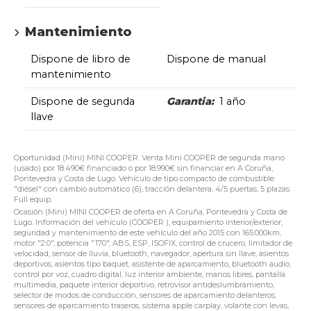
Mantenimiento
Dispone de libro de
Dispone de manual
mantenimiento
Dispone de segunda
Garantia:
1 año
llave
Oportunidad (Mini) MINI COOPER. Venta Mini COOPER de segunda mano
(usado) por 18.490€ financiado o por 18.990€ sin financiar en A Coruña,
Pontevedra y Costa de Lugo. Vehículo de tipo compacto de combustible
"diésel" con cambio automático (6), tracción delantera, 4/5 puertas, 5 plazas.
Full equip.
Ocasión (Mini) MINI COOPER de oferta en A Coruña, Pontevedra y Costa de
Lugo. Información del vehículo (COOPER ), equipamiento interior/exterior,
seguridad y mantenimiento de este vehículo del año 2015 con 165.000km,
motor "2.0", potencia "170", ABS, ESP, ISOFIX, control de crucero, limitador de
velocidad, sensor de lluvia, bluetooth, navegador, apertura sin llave, asientos
deportivos, asientos tipo baquet, asistente de aparcamiento, bluetooth audio,
control por voz, cuadro digital, luz interior ambiente, manos libres, pantalla
multimedia, paquete interior deportivo, retrovisor antideslumbramiento,
selector de modos de conducción, sensores de aparcamiento delanteros,
sensores de aparcamiento traseros, sistema apple carplay, volante con levas,