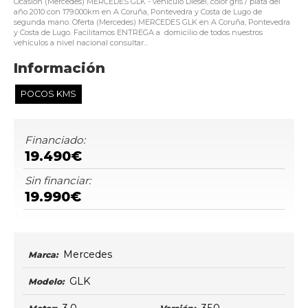
Ocasión (Mercedes) MERCEDES GLK - vehículo Diésel, color gris / plata del
año 2010 con 179.000km en A Coruña, Pontevedra y Costa de Lugo de
segunda mano. Oferta (Mercedes) MERCEDES GLK en A Coruña, Pontevedra
y Costa de Lugo. Facilitamos ENTREGA a domicilio de todos nuestros
vehículos a nivel nacional consultar...
Información
POCOS KMS
Financiado:
19.490€
Sin financiar:
19.990€
Mercedes
Marca:
GLK
Modelo: