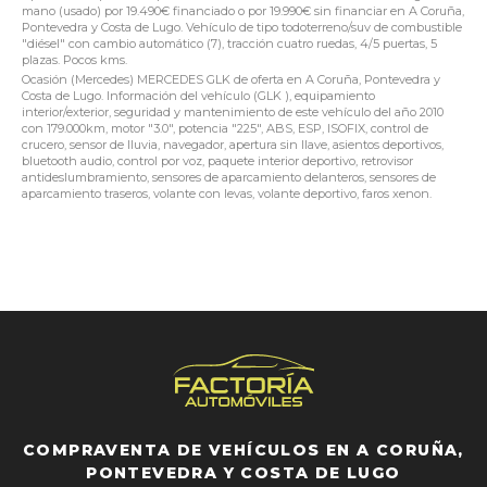
mano (usado) por 19.490€ financiado o por 19.990€ sin financiar en A Coruña,
Pontevedra y Costa de Lugo. Vehículo de tipo todoterreno/suv de combustible
"diésel" con cambio automático (7), tracción cuatro ruedas, 4/5 puertas, 5
plazas. Pocos kms.
Ocasión (Mercedes) MERCEDES GLK de oferta en A Coruña, Pontevedra y
Costa de Lugo. Información del vehículo (GLK ), equipamiento
interior/exterior, seguridad y mantenimiento de este vehículo del año 2010
con 179.000km, motor "3.0", potencia "225", ABS, ESP, ISOFIX, control de
crucero, sensor de lluvia, navegador, apertura sin llave, asientos deportivos,
bluetooth audio, control por voz, paquete interior deportivo, retrovisor
antideslumbramiento, sensores de aparcamiento delanteros, sensores de
aparcamiento traseros, volante con levas, volante deportivo, faros xenon.
COMPRAVENTA DE VEHÍCULOS EN A CORUÑA,
PONTEVEDRA Y COSTA DE LUGO