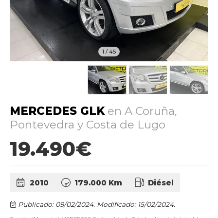
1
/
45
MERCEDES GLK
en A Coruña,
Pontevedra y Costa de Lugo
19.490€
2010
179.000 Km
Diésel
Publicado: 09/02/2024.
Modificado: 15/02/2024.