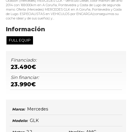
Ocasión (Mercedes) MERCEDES GLK - vehículo Diésel, color marrón del año
2014 con 169.000km en A Coruña, Pontevedra y Costa de Lugo de segunda
mano. Oferta (Mercedes) MERCEDES GLK en A Coruña, Pontevedra y Costa
de Lugo. ESPECIALISTAS en VEHICULOS por ENCARGA(conseguimos su
coche ideal y de sus sueños) y...
Información
FULL EQUIP
Financiado:
23.490€
Sin financiar:
23.990€
Mercedes
Marca:
GLK
Modelo: