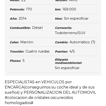
2.2
AMG
Motor:
Versión:
170
169.000
Potencia:
km:
2014
Sin especificar
Año:
Mes:
Diésel
Combustible:
Carroceria:
Todoterreno/SUV
Marrón
Automático
(7)
Color:
Cambio:
Cuatro ruedas
4/5
Tracción:
Puertas:
Etiqueta
5
Plazas:
medioambiental:
Sin especificar
ESPECIALISTAS en VEHICULOS por
ENCARGA(conseguimos su coche ideal y de sus
sueños) y PERSONALIZACION DEL AUTOMOVIL
#colocacion de cristales oscurecidos
homologados#