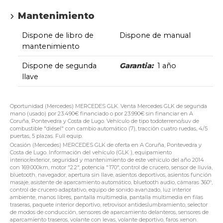
Mantenimiento
Dispone de libro de
Dispone de manual
mantenimiento
Dispone de segunda
Garantia:
1 año
llave
Oportunidad (Mercedes) MERCEDES GLK. Venta Mercedes GLK de segunda
mano (usado) por 23.490€ financiado o por 23.990€ sin financiar en A
Coruña, Pontevedra y Costa de Lugo. Vehículo de tipo todoterreno/suv de
combustible "diésel" con cambio automático (7), tracción cuatro ruedas, 4/5
puertas, 5 plazas. Full equip.
Ocasión (Mercedes) MERCEDES GLK de oferta en A Coruña, Pontevedra y
Costa de Lugo. Información del vehículo (GLK ), equipamiento
interior/exterior, seguridad y mantenimiento de este vehículo del año 2014
con 169.000km, motor "2.2", potencia "170", control de crucero, sensor de lluvia,
bluetooth, navegador, apertura sin llave, asientos deportivos, asientos función
masaje, asistente de aparcamiento automático, bluetooth audio, cámaras 360º,
control de crucero adaptativo, equipo de sonido avanzado, luz interior
ambiente, manos libres, pantalla multimedia, pantalla multimedia en filas
traseras, paquete interior deportivo, retrovisor antideslumbramiento, selector
de modos de conducción, sensores de aparcamiento delanteros, sensores de
aparcamiento traseros, volante con levas, volante deportivo, faros xenon.