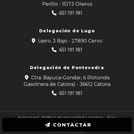
Perillo - 15173 Oleiros
651 191 181
Delegación de Lugo
Lieiro, 3 Bajo - 27890 Cervo
651 191 181
Delegación de Pontevedra
Ctra. Bayuca-Gondar, 6 (Rotonda
Gasolinera de Catoira) - 36612 Catoira
651 191 181
Aviso legal
-
Política de privacidad y cookies
-
Área
Interna
CONTACTAR
© PÁXINAS GALEGAS