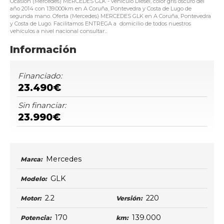
Ocasión (Mercedes) MERCEDES GLK - vehículo Diésel, color gris oscuro del
año 2014 con 139.000km en A Coruña, Pontevedra y Costa de Lugo de
segunda mano. Oferta (Mercedes) MERCEDES GLK en A Coruña, Pontevedra
y Costa de Lugo. Facilitamos ENTREGA a domicilio de todos nuestros
vehículos a nivel nacional consultar...
Información
Financiado:
23.490€
Sin financiar:
23.990€
Mercedes
Marca:
GLK
Modelo:
2.2
220
Motor:
Versión:
170
139.000
Potencia:
km: