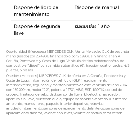
Dispone de libro de
Dispone de manual
mantenimiento
Dispone de segunda
Garantia:
1 año
llave
Oportunidad (Mercedes) MERCEDES GLK. Venta Mercedes GLK de segunda
mano (usado) por 23.490€ financiado o por 23.990€ sin financiar en A
Coruña, Pontevedra y Costa de Lugo. Vehículo de tipo todoterreno/suv de
combustible "diésel" con cambio automático (6), tracción cuatro ruedas, 4/5
puertas, 5 plazas.
Ocasión (Mercedes) MERCEDES GLK de oferta en A Coruña, Pontevedra y
Costa de Lugo. Información del vehículo (GLK ), equipamiento
interior/exterior, seguridad y mantenimiento de este vehículo del año 2014
con 139.000km, motor "2.2", potencia "170", ABS, ESP, ISOFIX, control de
crucero, limitador de velocidad, sensor de lluvia, bluetooth, navegador,
apertura sin llave, bluetooth audio, equipo de sonido avanzado, luz interior
ambiente, manos libres, paquete interior deportivo, retrovisor
antideslumbramiento, sensores de aparcamiento delanteros, sensores de
aparcamiento traseros, volante con levas, volante deportivo, faros xenon.