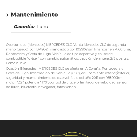
Mantenimiento
Garantia:
1 año
Oportunidad (Mercedes) MERCEDES CLC. Venta Mercedes CLC de segunda
mano (usado) por 10.490€ financiado o por 10.990€ sin financiar en A Coruña,
Pontevedra y Costa de Lugo. Vehículo de tipo deportivo y coupe de
combustible "diésel" con cambio automático, tracción delantera, 2/3 puertas.
Como nuevo.
Ocasión (Mercedes) MERCEDES CLC de oferta en A Coruña, Pontevedra y
Costa de Lugo. Información del vehículo (CLC), equipamiento interior/exterior,
seguridad y mantenimiento de este vehículo del año 2011 con 168.000km,
motor "2.2", potencia "170", control de crucero, limitador de velocidad, sensor
de lluvia, bluetooth, navegador, faros xenon.