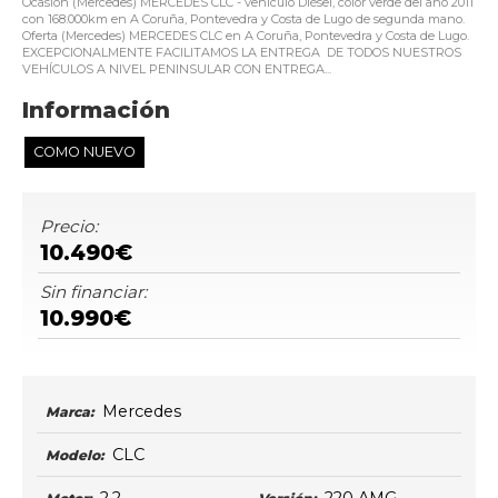
Ocasión (Mercedes) MERCEDES CLC - vehículo Diésel, color verde del año 2011
con 168.000km en A Coruña, Pontevedra y Costa de Lugo de segunda mano.
Oferta (Mercedes) MERCEDES CLC en A Coruña, Pontevedra y Costa de Lugo.
EXCEPCIONALMENTE FACILITAMOS LA ENTREGA DE TODOS NUESTROS
VEHÍCULOS A NIVEL PENINSULAR CON ENTREGA...
Información
COMO NUEVO
Precio:
10.490€
Sin financiar:
10.990€
Mercedes
Marca:
CLC
Modelo: