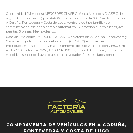
Oportunidad (Mercedes) MERCEDES CLASE C. Venta Mercedes CLASE C de
segunda mano (usado) por 14.490€ financiado o por 14.990€ sin financiar en
A Coruña, Pontevedra y Costa de Lugo. Vehículo de tipo familiar de
combustible "diésel" con cambio automático (6), tracción cuatro ruedas, 4/5
puertas, 5 plazas. Muy exclusivo.
Ocasión (Mercedes) MERCEDES CLASE C de oferta en A Coruña, Pontevedra y
Costa de Lugo. Información del vehículo (CLASE C), equipamiento
interior/exterior, seguridad y mantenimiento de este vehículo con 219.000km,
motor "3.0", potencia "225", ABS, ESP, ISOFIX, control de crucero, limitador de
velocidad, sensor de lluvia, bluetooth, navegador, faros led, faros xenon.
COMPRAVENTA DE VEHÍCULOS EN A CORUÑA,
PONTEVEDRA Y COSTA DE LUGO