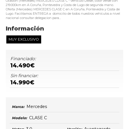
Ocasión (Mercedes) MERCEDES CLASE C - vehículo Diésel, color verde con
219.000km en A Coruña, Pontevedra y Costa de Lugo de segunda mano.
Oferta (Mercedes) MERCEDES CLASE C en A Coruña, Pontevedra y Costa de
Lugo. Facilitamos ENTREGA a domicilio de todos nuestros vehículos a nivel
nacional consultar delegacion para...
Información
MUY EXCLUSIVO
Financiado:
14.490€
Sin financiar:
14.990€
Mercedes
Marca:
CLASE C
Modelo: