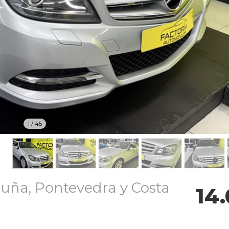
1
/
45
uña, Pontevedra y Costa
14