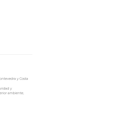
ontevedra y Costa
uridad y
terior ambiente,