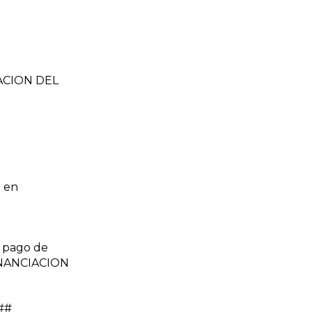
ZACION DEL
 en
 pago de
FINANCIACION
l##