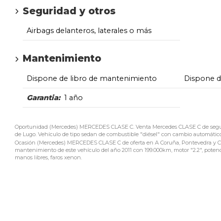
Seguridad y otros
Airbags delanteros, laterales o más
Mantenimiento
Dispone de libro de mantenimiento
Dispone 
Garantia:
1 año
Oportunidad (Mercedes) MERCEDES CLASE C. Venta Mercedes CLASE C de segunda
de Lugo. Vehículo de tipo sedan de combustible "diésel" con cambio automático (7
Ocasión (Mercedes) MERCEDES CLASE C de oferta en A Coruña, Pontevedra y Cost
mantenimiento de este vehículo del año 2011 con 199.000km, motor "2.2", potencia
manos libres, faros xenon.