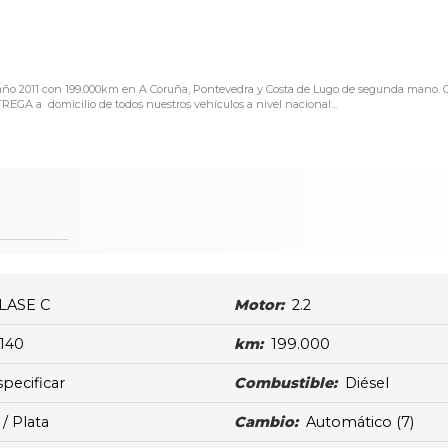
l año 2011 con 199.000km en A Coruña, Pontevedra y Costa de Lugo de segunda mano. 
GA a domicilio de todos nuestros vehículos a nivel nacional...
LASE C
Motor:
2.2
140
km:
199.000
specificar
Combustible:
Diésel
 / Plata
Cambio:
Automático
(7)