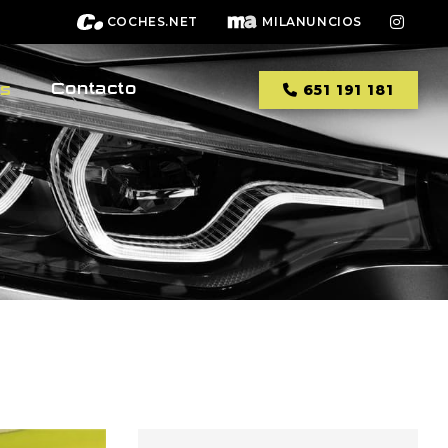
COCHES.NET
MILANUNCIOS
Contacto
os
651 191 181