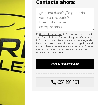
Contacta ahora:
El
titular de la página
informa que los datos de
este formulario serán tratados para ofrecerle la
información solicitada, siendo la base legal del
tratamiento el consentimiento otorgado por el
usuario. No se cederán datos a terceros. Puede
ejercer los derechos como se explica en la
Política de Privacidad
.
651 191 181