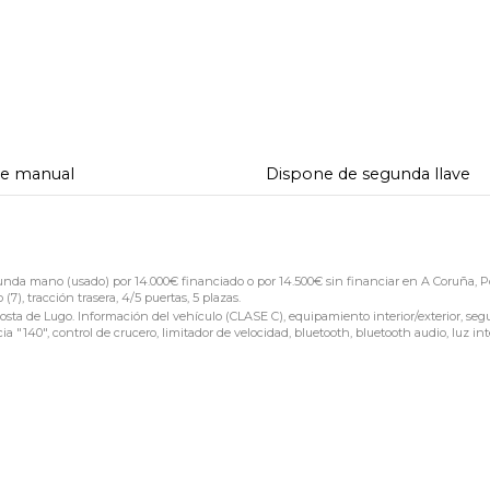
de manual
Dispone de segunda llave
 mano (usado) por 14.000€ financiado o por 14.500€ sin financiar en A Coruña, P
), tracción trasera, 4/5 puertas, 5 plazas.
a de Lugo. Información del vehículo (CLASE C), equipamiento interior/exterior, seg
 "140", control de crucero, limitador de velocidad, bluetooth, bluetooth audio, luz in