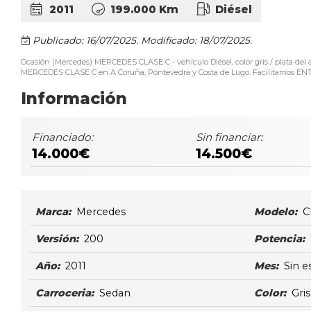
2011
199.000 Km
Diésel
Publicado: 16/07/2025.
Modificado: 18/07/2025.
Ocasión (Mercedes) MERCEDES CLASE C - vehículo Diésel, color gris / plata de
MERCEDES CLASE C en A Coruña, Pontevedra y Costa de Lugo. Facilitamos ENTRE
Información
Financiado:
Sin financiar:
14.000€
14.500€
Marca:
Mercedes
Modelo:
C
Versión:
200
Potencia:
Año:
2011
Mes:
Sin e
Carroceria:
Sedan
Color:
Gris