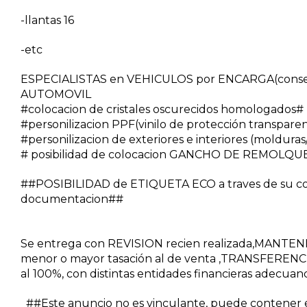
-llantas 16
-etc
ESPECIALISTAS en VEHICULOS por ENCARGA(conseg
AUTOMOVIL
#colocacion de cristales oscurecidos homologados#
#personilizacion PPF(vinilo de protección transpare
#personilizacion de exteriores e interiores (molduras/v
# posibilidad de colocacion GANCHO DE REMOLQUE
##POSIBILIDAD de ETIQUETA ECO a traves de su co
documentacion##
Se entrega con REVISION recien realizada,MANTE
menor o mayor tasación al de venta ,TRANSFERENCI
al 100%, con distintas entidades financieras adecuan
##Este anuncio no es vinculante, puede contener er