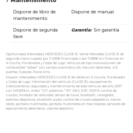
Mantenimiento
Dispone de libro de
Dispone de manual
mantenimiento
Dispone de segunda
Garantia:
Sin garantía
llave
Oportunidad (Mercedes) MERCEDES CLASE B. Venta Mercedes CLASE B de
segunda mano (usado) por 11.490€ financiado o por 11.990€ sin financiar en
A Coruña, Pontevedra y Costa de Lugo. Vehículo de tipo monovolumen de
combustible "diésel" con cambio automático (6), tracción delantera, 4/5
puertas, 5 plazas. Pocos kms.
Ocasión (Mercedes) MERCEDES CLASE B de oferta en A Coruña, Pontevedra
y Costa de Lugo. Información del vehículo (CLASE B), equipamiento
interior/exterior, seguridad y mantenimiento de este vehículo del año 2007
con 149.000km, motor "2.0", potencia "110", ABS, ESP, ISOFIX, control de
crucero, limitador de velocidad, sensor de lluvia, bluetooth, navegador,
asientos deportivos, bluetooth audio, control de crucero adaptativo, manos
libres, pantalla multimedia, pantalla multimedia en filas traseras, sensores de
aparcamiento delanteros, volante deportivo.