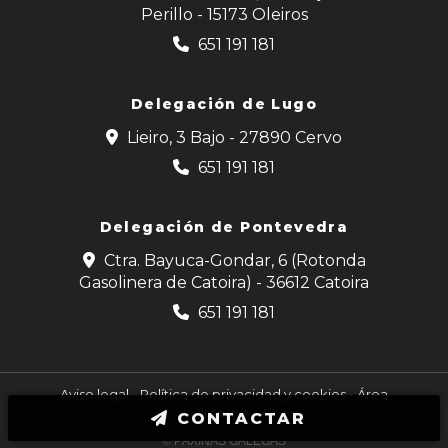
Perillo - 15173 Oleiros
651 191 181
Delegación de Lugo
Lieiro, 3 Bajo - 27890 Cervo
651 191 181
Delegación de Pontevedra
Ctra. Bayuca-Gondar, 6 (Rotonda
Gasolinera de Catoira) - 36612 Catoira
651 191 181
Aviso legal
-
Política de privacidad y cookies
-
Área
Interna
CONTACTAR
© PÁXINAS GALEGAS