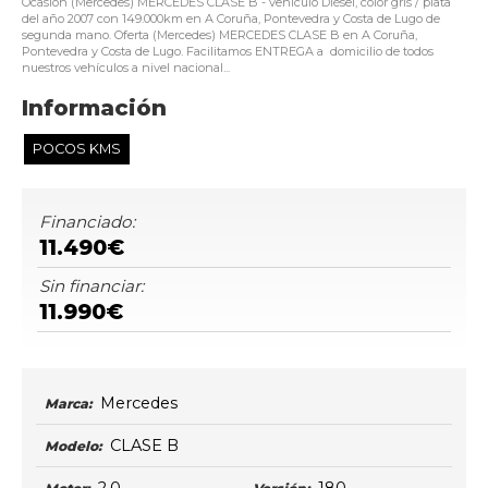
Ocasión (Mercedes) MERCEDES CLASE B - vehículo Diésel, color gris / plata
del año 2007 con 149.000km en A Coruña, Pontevedra y Costa de Lugo de
segunda mano. Oferta (Mercedes) MERCEDES CLASE B en A Coruña,
Pontevedra y Costa de Lugo. Facilitamos ENTREGA a domicilio de todos
nuestros vehículos a nivel nacional...
Información
POCOS KMS
Financiado:
11.490€
Sin financiar:
11.990€
Mercedes
Marca:
CLASE B
Modelo: