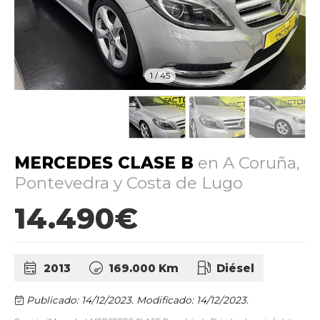
1
/
45
MERCEDES CLASE B
en A Coruña,
Pontevedra y Costa de Lugo
14.490€
2013
169.000 Km
Diésel
Publicado: 14/12/2023.
Modificado: 14/12/2023.