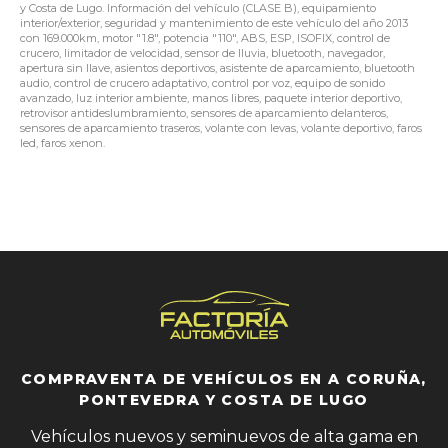
y Costa de Lugo. Información del vehículo (CLASE B), equipamiento
interior/exterior, seguridad y mantenimiento de este vehículo del año 2013
con 169.000km, motor "1.8", potencia "110", ABS, ESP, ISOFIX, control de
crucero, limitador de velocidad, sensor de lluvia, bluetooth, navegador,
apertura sin llave, asientos deportivos, asistente de aparcamiento, bluetooth
audio, control de crucero adaptativo, control por voz, equipo de sonido
avanzado, luz interior ambiente, manos libres, paquete interior deportivo,
retrovisor antideslumbramiento, sensores de aparcamiento delanteros,
sensores de aparcamiento traseros, volante con levas, volante deportivo, faros
led, faros xenon.
COMPRAVENTA DE VEHÍCULOS EN A CORUÑA,
PONTEVEDRA Y COSTA DE LUGO
Vehículos nuevos y seminuevos de alta gama en