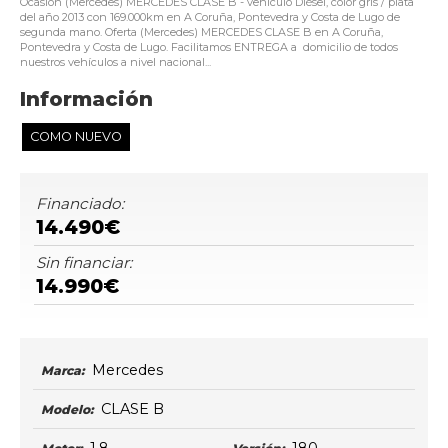
Ocasión (Mercedes) MERCEDES CLASE B - vehículo Diésel, color gris / plata
del año 2013 con 169.000km en A Coruña, Pontevedra y Costa de Lugo de
segunda mano. Oferta (Mercedes) MERCEDES CLASE B en A Coruña,
Pontevedra y Costa de Lugo. Facilitamos ENTREGA a domicilio de todos
nuestros vehículos a nivel nacional...
Información
COMO NUEVO
Financiado:
14.490€
Sin financiar:
14.990€
Mercedes
Marca:
CLASE B
Modelo: