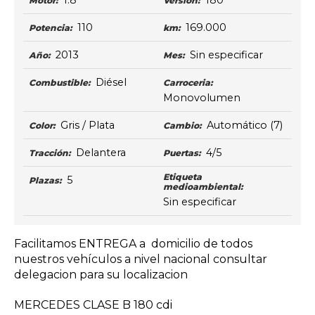
1.8
180
Motor:
Versión:
110
169.000
Potencia:
km:
2013
Sin especificar
Año:
Mes:
Diésel
Combustible:
Carroceria:
Monovolumen
Gris / Plata
Automático
(7)
Color:
Cambio:
Delantera
4/5
Tracción:
Puertas:
Etiqueta
5
Plazas:
medioambiental:
Sin especificar
Facilitamos ENTREGA a domicilio de todos
nuestros vehículos a nivel nacional consultar
delegacion para su localizacion
MERCEDES CLASE B 180 cdi