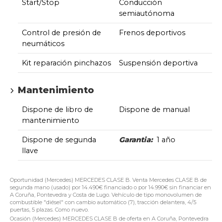
Start/Stop
Conducción
semiautónoma
Control de presión de
Frenos deportivos
neumáticos
Kit reparación pinchazos
Suspensión deportiva
Mantenimiento
Dispone de libro de
Dispone de manual
mantenimiento
Dispone de segunda
Garantia:
1 año
llave
Oportunidad (Mercedes) MERCEDES CLASE B. Venta Mercedes CLASE B de
segunda mano (usado) por 14.490€ financiado o por 14.990€ sin financiar en
A Coruña, Pontevedra y Costa de Lugo. Vehículo de tipo monovolumen de
combustible "diésel" con cambio automático (7), tracción delantera, 4/5
puertas, 5 plazas. Como nuevo.
Ocasión (Mercedes) MERCEDES CLASE B de oferta en A Coruña, Pontevedra