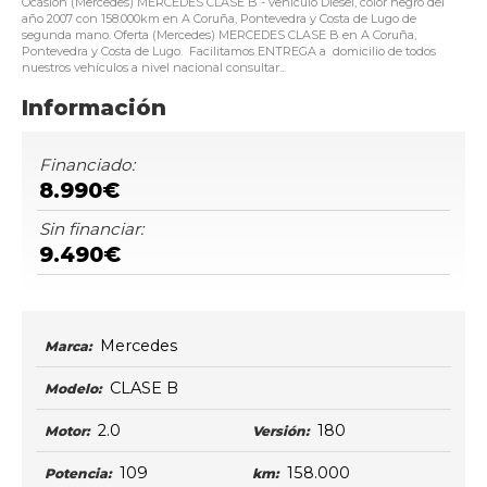
Ocasión (Mercedes) MERCEDES CLASE B - vehículo Diésel, color negro del
año 2007 con 158.000km en A Coruña, Pontevedra y Costa de Lugo de
segunda mano. Oferta (Mercedes) MERCEDES CLASE B en A Coruña,
Pontevedra y Costa de Lugo. Facilitamos ENTREGA a domicilio de todos
nuestros vehículos a nivel nacional consultar...
Información
Financiado:
8.990€
Sin financiar:
9.490€
Mercedes
Marca:
CLASE B
Modelo:
2.0
180
Motor:
Versión:
109
158.000
Potencia:
km: