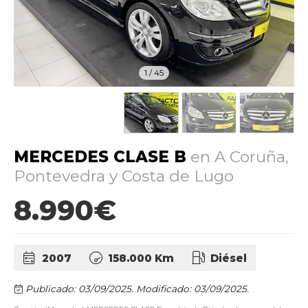
1
/
45
MERCEDES CLASE B
en A Coruña,
Pontevedra y Costa de Lugo
8.990€
2007
158.000 Km
Diésel
Publicado: 03/09/2025.
Modificado: 03/09/2025.