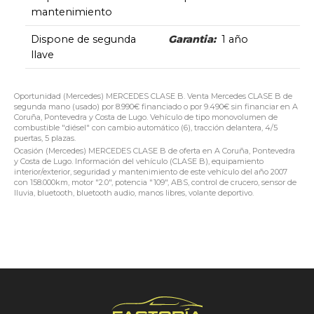
mantenimiento
Dispone de segunda
Garantia:
1 año
llave
Oportunidad (Mercedes) MERCEDES CLASE B. Venta Mercedes CLASE B de
segunda mano (usado) por 8.990€ financiado o por 9.490€ sin financiar en A
Coruña, Pontevedra y Costa de Lugo. Vehículo de tipo monovolumen de
combustible "diésel" con cambio automático (6), tracción delantera, 4/5
puertas, 5 plazas.
Ocasión (Mercedes) MERCEDES CLASE B de oferta en A Coruña, Pontevedra
y Costa de Lugo. Información del vehículo (CLASE B), equipamiento
interior/exterior, seguridad y mantenimiento de este vehículo del año 2007
con 158.000km, motor "2.0", potencia "109", ABS, control de crucero, sensor de
lluvia, bluetooth, bluetooth audio, manos libres, volante deportivo.