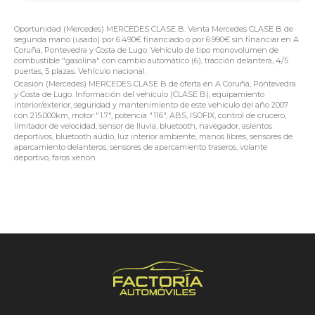
Oportunidad (Mercedes) MERCEDES CLASE B. Venta Mercedes CLASE B de
segunda mano (usado) por 6.490€ financiado o por 6.990€ sin financiar en A
Coruña, Pontevedra y Costa de Lugo. Vehículo de tipo monovolumen de
combustible "gasolina" con cambio automático (6), tracción delantera, 4/5
puertas, 5 plazas. Vehículo nacional.
Ocasión (Mercedes) MERCEDES CLASE B de oferta en A Coruña, Pontevedra
y Costa de Lugo. Información del vehículo (CLASE B), equipamiento
interior/exterior, seguridad y mantenimiento de este vehículo del año 2007
con 215.000km, motor "1.7", potencia "116", ABS, ISOFIX, control de crucero,
limitador de velocidad, sensor de lluvia, bluetooth, navegador, asientos
deportivos, bluetooth audio, luz interior ambiente, manos libres, sensores de
aparcamiento delanteros, sensores de aparcamiento traseros, volante
deportivo, faros xenon.