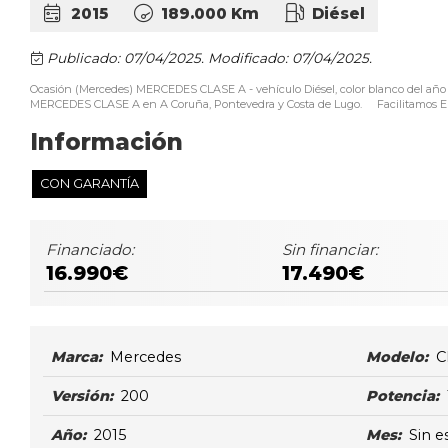
2015
189.000 Km
Diésel
Publicado: 07/04/2025.
Modificado: 07/04/2025.
Ocasión (Mercedes) MERCEDES CLASE A - vehículo Diésel, color blanco del año
MERCEDES CLASE A en A Coruña, Pontevedra y Costa de Lugo. Facilitamos ENTR
Información
CON GARANTÍA
Financiado:
Sin financiar:
16.990€
17.490€
Marca:
Mercedes
Modelo:
C
Versión:
200
Potencia:
Año:
2015
Mes:
Sin e