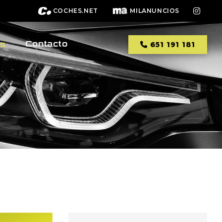
COCHES.NET
MILANUNCIOS
Contacto
os
651 191 181