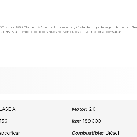
 2015 con 189.000km en A Coruña, Pontevedra y Costa de Lugo de segunda mano. Ofer
EGA a domicilio de todos nuestros vehículos a nivel nacional consultar...
LASE A
Motor:
2.0
136
km:
189.000
specificar
Combustible:
Diésel