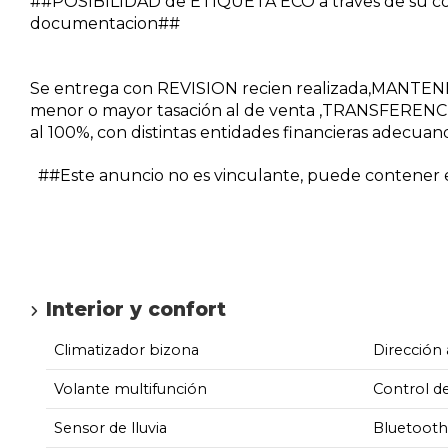
##POSIBILIDAD de ETIQUETA ECO a traves de su co
documentacion##
Se entrega con REVISION recien realizada,MANTE
menor o mayor tasación al de venta ,TRANSFERENCI
al 100%, con distintas entidades financieras adecuan
##Este anuncio no es vinculante, puede contener er
Interior y confort
Climatizador bizona
Dirección 
Volante multifunción
Control d
Sensor de lluvia
Bluetooth