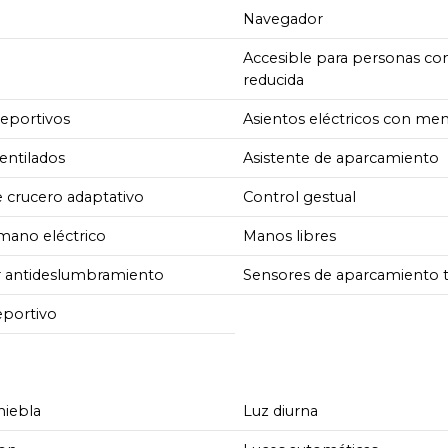
Navegador
Accesible para personas co
reducida
deportivos
Asientos eléctricos con me
entilados
Asistente de aparcamiento
e crucero adaptativo
Control gestual
mano eléctrico
Manos libres
r antideslumbramiento
Sensores de aparcamiento t
eportivo
niebla
Luz diurna