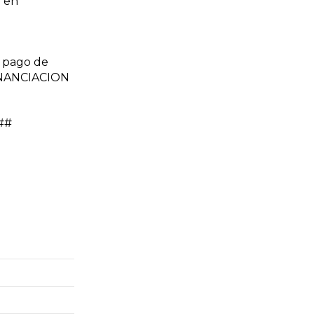
 en
 pago de
FINANCIACION
l##
a