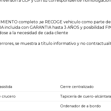
nversion a GLP y con su correspondiente homologación
NIMIENTO completo ,se RECOGE vehiculo como parte de
A incluida con GARANTIA hasta 3 AÑOS y posibilidad 
dose a la necesidad de cada cliente
rores, se muestra a título informativo y no contractua
asistida
Cierre centralizado
e crucero
Tapicería de cuero-alcántar
Ordenador de a bordo