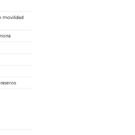
n movilidad
moria
raseros