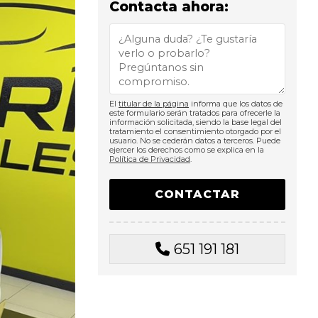
Contacta ahora:
El
titular de la página
informa que los datos de
este formulario serán tratados para ofrecerle la
información solicitada, siendo la base legal del
tratamiento el consentimiento otorgado por el
usuario. No se cederán datos a terceros. Puede
ejercer los derechos como se explica en la
Política de Privacidad
.
651 191 181