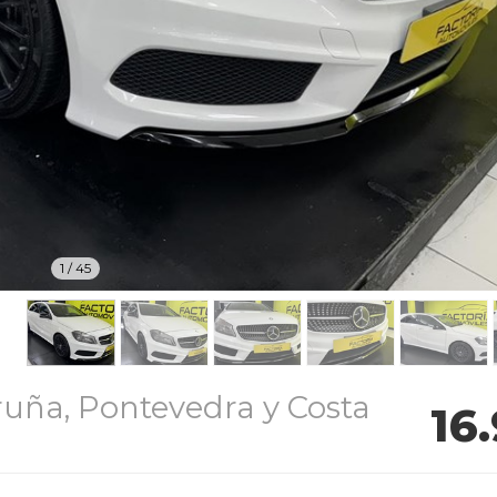
1
/
45
uña, Pontevedra y Costa
16