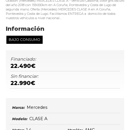
Ocasión (Mercedes) MERCEDES CLASE A - vehículo Gasolina, color gris oscuro
del año 2018 con 159.000km en A Coruña, Pontevedra y Costa de Lugo de
segunda mano. Oferta (Mercedes) MERCEDES CLASE A en A Coruña,
Pontevedra y Costa de Lugo. Facilitamos ENTREGA a domicilio de todos
nuestros vehículos a nivel nacional...
Información
BAJO CONSUMO
Financiado:
22.490€
Sin financiar:
22.990€
Mercedes
Marca:
CLASE A
Modelo: