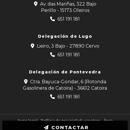
Av. das Mariñas, 322 Bajo
Perillo - 15173 Oleiros
651 191 181
Delegación de Lugo
Lieiro, 3 Bajo - 27890 Cervo
651 191 181
Delegación de Pontevedra
Ctra. Bayuca-Gondar, 6 (Rotonda
Gasolinera de Catoira) - 36612 Catoira
651 191 181
Aviso legal
-
Política de privacidad y cookies
-
Área
Interna
CONTACTAR