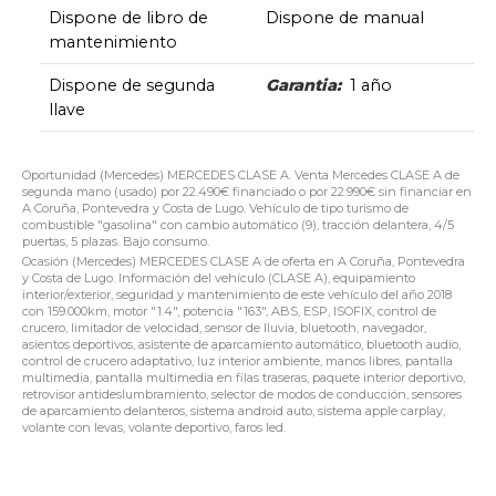
Dispone de libro de
Dispone de manual
mantenimiento
Dispone de segunda
Garantia:
1 año
llave
Oportunidad (Mercedes) MERCEDES CLASE A. Venta Mercedes CLASE A de
segunda mano (usado) por 22.490€ financiado o por 22.990€ sin financiar en
A Coruña, Pontevedra y Costa de Lugo. Vehículo de tipo turismo de
combustible "gasolina" con cambio automático (9), tracción delantera, 4/5
puertas, 5 plazas. Bajo consumo.
Ocasión (Mercedes) MERCEDES CLASE A de oferta en A Coruña, Pontevedra
y Costa de Lugo. Información del vehículo (CLASE A), equipamiento
interior/exterior, seguridad y mantenimiento de este vehículo del año 2018
con 159.000km, motor "1.4", potencia "163", ABS, ESP, ISOFIX, control de
crucero, limitador de velocidad, sensor de lluvia, bluetooth, navegador,
asientos deportivos, asistente de aparcamiento automático, bluetooth audio,
control de crucero adaptativo, luz interior ambiente, manos libres, pantalla
multimedia, pantalla multimedia en filas traseras, paquete interior deportivo,
retrovisor antideslumbramiento, selector de modos de conducción, sensores
de aparcamiento delanteros, sistema android auto, sistema apple carplay,
volante con levas, volante deportivo, faros led.