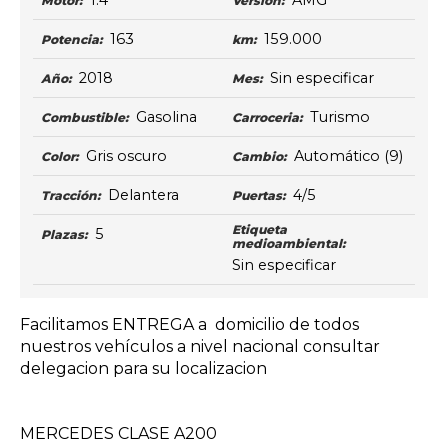
1.4
AMG
Motor:
Versión:
163
159.000
Potencia:
km:
2018
Sin especificar
Año:
Mes:
Gasolina
Turismo
Combustible:
Carroceria:
Gris oscuro
Automático
(9)
Color:
Cambio:
Delantera
4/5
Tracción:
Puertas:
Etiqueta
5
Plazas:
medioambiental:
Sin especificar
Facilitamos ENTREGA a domicilio de todos
nuestros vehículos a nivel nacional consultar
delegacion para su localizacion
MERCEDES CLASE A200