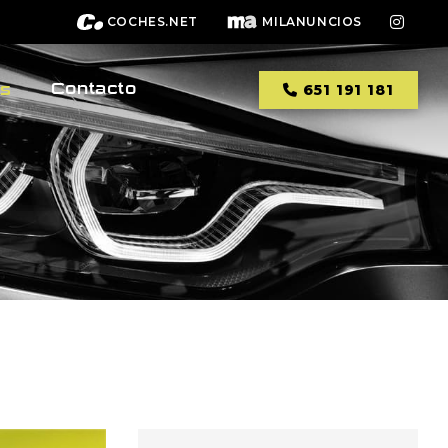
COCHES.NET
MILANUNCIOS
Contacto
os
651 191 181