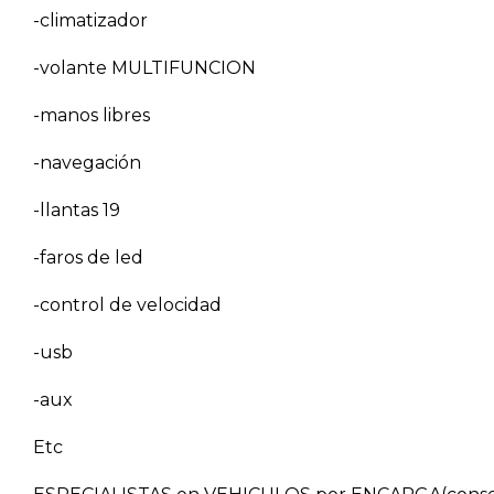
-climatizador
-volante MULTIFUNCION
-manos libres
-navegación
-llantas 19
-faros de led
-control de velocidad
-usb
-aux
Etc