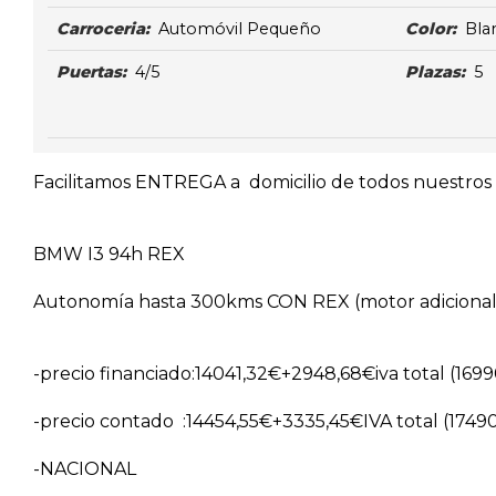
Carroceria:
Automóvil Pequeño
Color:
Bla
Puertas:
4/5
Plazas:
5
Facilitamos ENTREGA a domicilio de todos nuestros v
BMW I3 94h REX
Autonomía hasta 300kms CON REX (motor adicional
-precio financiado:14041,32€+2948,68€iva total (169
-precio contado :14454,55€+3335,45€IVA total (1749
-NACIONAL