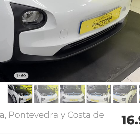
1
/
60
, Pontevedra y Costa de
16