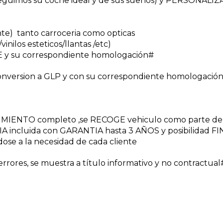
uimos su coche ideal y de sus sueños) y PERSONALI
nte) tanto carroceria como opticas
inilos esteticos/llantas /etc)
 y su correspondiente homologación#
nversion a GLP y con su correspondiente homologación
NIMIENTO completo ,se RECOGE vehiculo como parte de
A incluida con GARANTIA hasta 3 AÑOS y posibilidad 
dose a la necesidad de cada cliente
rores, se muestra a título informativo y no contractua