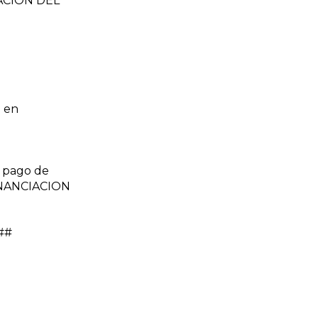
ZACION DEL
 en
 pago de
FINANCIACION
l##