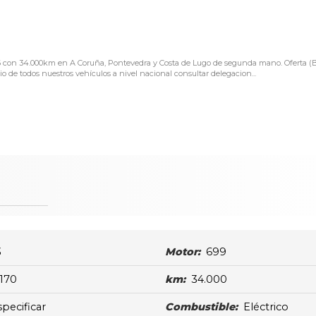
016 con 34.000km en A Coruña, Pontevedra y Costa de Lugo de segunda mano. Oferta
de todos nuestros vehículos a nivel nacional consultar delegacion...
3
Motor:
699
170
km:
34.000
specificar
Combustible:
Eléctrico