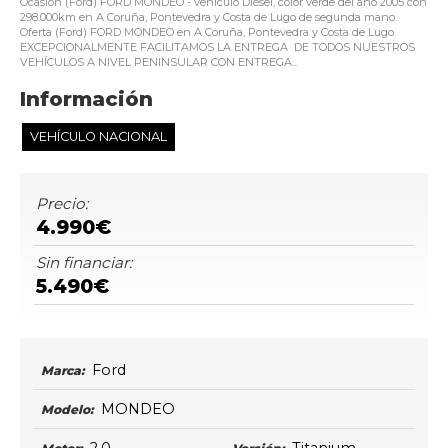
Ocasión (Ford) FORD MONDEO - vehículo Diésel, color verde del año 2005 con
298.000km en A Coruña, Pontevedra y Costa de Lugo de segunda mano.
Oferta (Ford) FORD MONDEO en A Coruña, Pontevedra y Costa de Lugo.
EXCEPCIONALMENTE FACILITAMOS LA ENTREGA DE TODOS NUESTROS
VEHÍCULOS A NIVEL PENINSULAR CON ENTREGA...
Información
VEHÍCULO NACIONAL
Precio:
4.990€
Sin financiar:
5.490€
Ford
Marca:
MONDEO
Modelo: