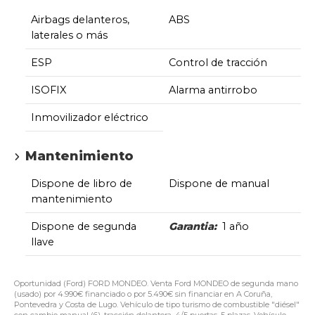
Airbags delanteros,
ABS
laterales o más
ESP
Control de tracción
ISOFIX
Alarma antirrobo
Inmovilizador eléctrico
Mantenimiento
Dispone de libro de
Dispone de manual
mantenimiento
Dispone de segunda
Garantia:
1 año
llave
Oportunidad (Ford) FORD MONDEO. Venta Ford MONDEO de segunda mano
(usado) por 4.990€ financiado o por 5.490€ sin financiar en A Coruña,
Pontevedra y Costa de Lugo. Vehículo de tipo turismo de combustible "diésel"
con cambio manual (6), tracción delantera, 4/5 puertas, 5 plazas. Vehículo