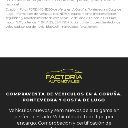
nacional.
Ocasión (Ford) FORD MONDEO de oferta en A Coruña, Pontevedra y Costa de
Lugo. Información del vehículo (MONDEO), equipamiento interior/exterior,
seguridad y mantenimiento de este vehículo del año 2005 con 298.000km,
motor "2.0", potencia "136", ABS, ESP, ISOFIX, control de crucero, limitador de
velocidad, sensor de lluvia, bluetooth, navegador, faros xenon.
COMPRAVENTA DE VEHÍCULOS EN A CORUÑA,
PONTEVEDRA Y COSTA DE LUGO
Vehículos nuevos y seminuevos de alta gama en
perfecto estado. Vehículos de todo tipo por
encargo. Comprobación y certificación de