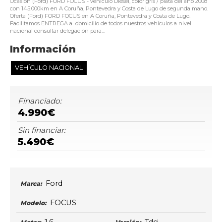
Ocasión (Ford) FORD FOCUS - vehículo Diésel, color gris / plata del año 2008
con 145.000km en A Coruña, Pontevedra y Costa de Lugo de segunda mano.
Oferta (Ford) FORD FOCUS en A Coruña, Pontevedra y Costa de Lugo.
Facilitamos ENTREGA a domicilio de todos nuestros vehículos a nivel
nacional consultar delegación para...
Información
VEHÍCULO NACIONAL
Financiado:
4.990€
Sin financiar:
5.490€
Ford
Marca:
FOCUS
Modelo: