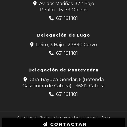
Av. das Mariñas, 322 Bajo
Perillo - 15173 Oleiros
651 191 181
Delegación de Lugo
Lieiro, 3 Bajo - 27890 Cervo
651 191 181
Delegación de Pontevedra
Ctra. Bayuca-Gondar, 6 (Rotonda
Gasolinera de Catoira) - 36612 Catoira
651 191 181
Aviso legal
-
Política de privacidad y cookies
-
Área
Interna
CONTACTAR