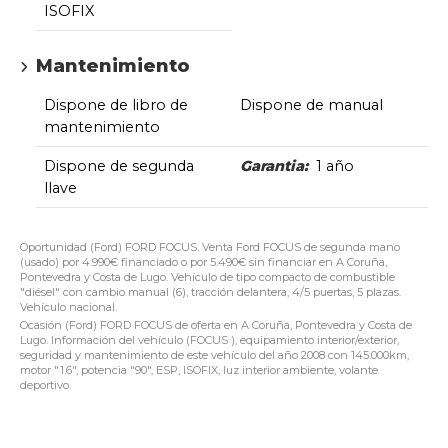
ISOFIX
Mantenimiento
Dispone de libro de
Dispone de manual
mantenimiento
Dispone de segunda
Garantia:
1 año
llave
Oportunidad (Ford) FORD FOCUS. Venta Ford FOCUS de segunda mano
(usado) por 4.990€ financiado o por 5.490€ sin financiar en A Coruña,
Pontevedra y Costa de Lugo. Vehículo de tipo compacto de combustible
"diésel" con cambio manual (6), tracción delantera, 4/5 puertas, 5 plazas.
Vehículo nacional.
Ocasión (Ford) FORD FOCUS de oferta en A Coruña, Pontevedra y Costa de
Lugo. Información del vehículo (FOCUS ), equipamiento interior/exterior,
seguridad y mantenimiento de este vehículo del año 2008 con 145.000km,
motor "1.6", potencia "90", ESP, ISOFIX, luz interior ambiente, volante
deportivo.