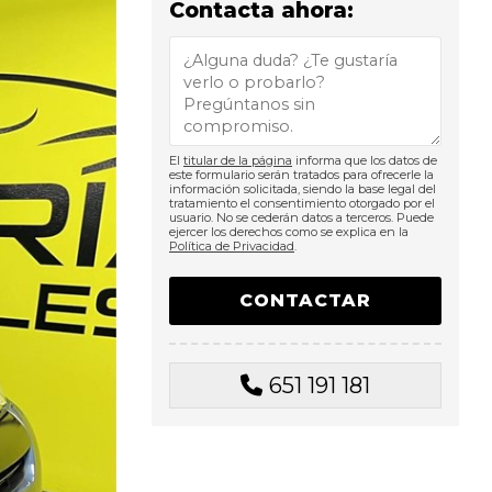
Contacta ahora:
El
titular de la página
informa que los datos de
este formulario serán tratados para ofrecerle la
información solicitada, siendo la base legal del
tratamiento el consentimiento otorgado por el
usuario. No se cederán datos a terceros. Puede
ejercer los derechos como se explica en la
Política de Privacidad
.
651 191 181