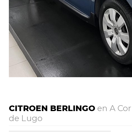
CITROEN BERLINGO
en A Cor
de Lugo