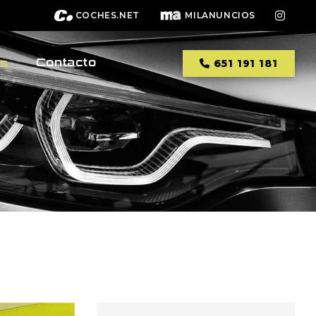
COCHES.NET
MILANUNCIOS
Contacto
os
651 191 181