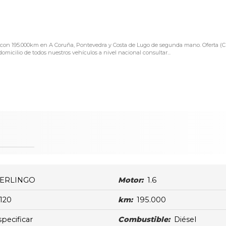
15 con 195.000km en A Coruña, Pontevedra y Costa de Lugo de segunda mano. Oferta (
cilio de todos nuestros vehículos a nivel nacional consultar...
ERLINGO
Motor:
1.6
120
km:
195.000
specificar
Combustible:
Diésel