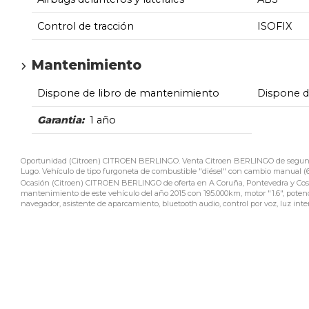
Control de tracción
ISOFIX
Mantenimiento
Dispone de libro de mantenimiento
Dispone 
Garantia:
1 año
Oportunidad (Citroen) CITROEN BERLINGO. Venta Citroen BERLINGO de segunda 
Lugo. Vehículo de tipo furgoneta de combustible "diésel" con cambio manual (6)
Ocasión (Citroen) CITROEN BERLINGO de oferta en A Coruña, Pontevedra y Costa
mantenimiento de este vehículo del año 2015 con 195.000km, motor "1.6", potencia
navegador, asistente de aparcamiento, bluetooth audio, control por voz, luz inte