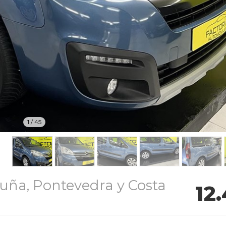
1
/
45
uña, Pontevedra y Costa
12