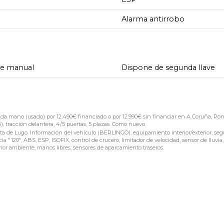
Alarma antirrobo
de manual
Dispone de segunda llave
mano (usado) por 12.490€ financiado o por 12.990€ sin financiar en A Coruña, Pon
, tracción delantera, 4/5 puertas, 5 plazas. Como nuevo.
 de Lugo. Información del vehículo (BERLINGO), equipamiento interior/exterior, seg
 "120", ABS, ESP, ISOFIX, control de crucero, limitador de velocidad, sensor de lluvia,
rior ambiente, manos libres, sensores de aparcamiento traseros.