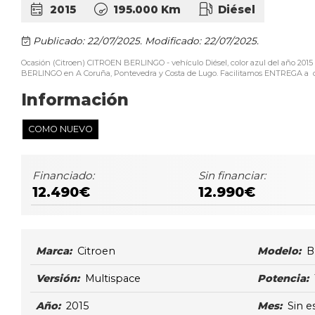
2015
195.000 Km
Diésel
Publicado: 22/07/2025.
Modificado: 22/07/2025.
Ocasión (Citroen) CITROEN BERLINGO - vehículo Diésel, color azul del año 20
BERLINGO en A Coruña, Pontevedra y Costa de Lugo. Facilitamos ENTREGA a domi
Información
COMO NUEVO
Financiado:
Sin financiar:
12.490€
12.990€
Marca:
Citroen
Modelo:
B
Versión:
Multispace
Potencia:
Año:
2015
Mes:
Sin e