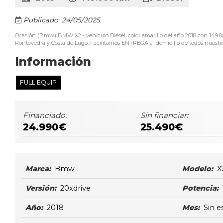
Publicado: 24/05/2025.
Ocasión (Bmw) BMW X2 - vehículo Diésel, color amarillo del año 2018 con 14
Pontevedra y Costa de Lugo. Facilitamos ENTREGA a domicilio de todos nuestros 
Información
FULL EQUIP
Financiado:
Sin financiar:
24.990€
25.490€
Marca:
Bmw
Modelo:
X
Versión:
20xdrive
Potencia:
Año:
2018
Mes:
Sin e