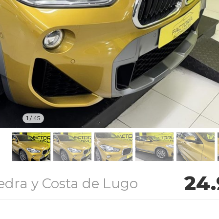
1
/
45
24
edra y Costa de Lugo