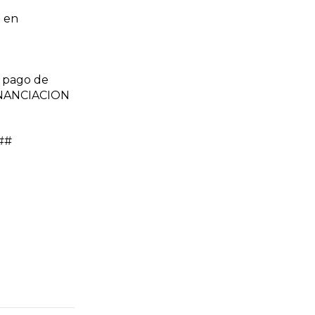
 en
 pago de
FINANCIACION
l##