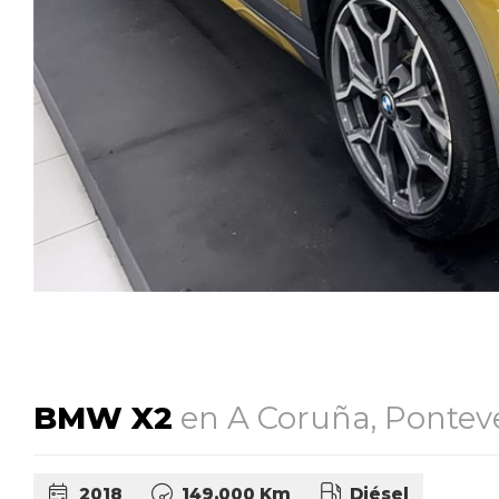
BMW X2
en A Coruña, Pontev
2018
149.000 Km
Diésel