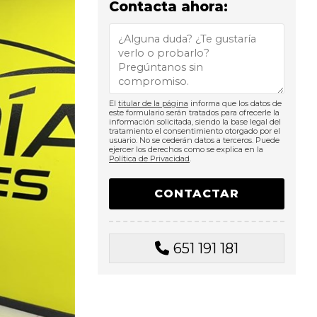
Contacta ahora:
El
titular de la página
informa que los datos de
este formulario serán tratados para ofrecerle la
información solicitada, siendo la base legal del
tratamiento el consentimiento otorgado por el
usuario. No se cederán datos a terceros. Puede
ejercer los derechos como se explica en la
Política de Privacidad
.
651 191 181