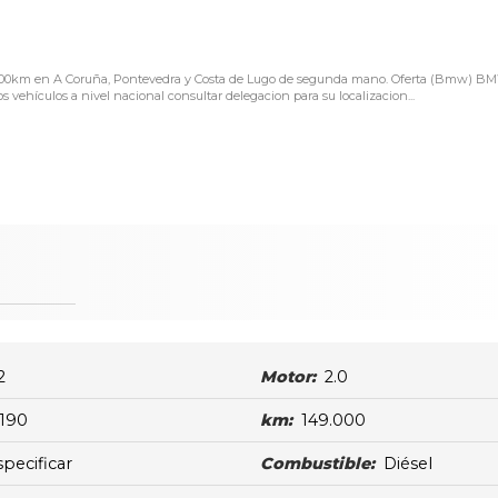
9.000km en A Coruña, Pontevedra y Costa de Lugo de segunda mano. Oferta (Bmw) B
vehículos a nivel nacional consultar delegacion para su localizacion...
2
Motor:
2.0
190
km:
149.000
specificar
Combustible:
Diésel