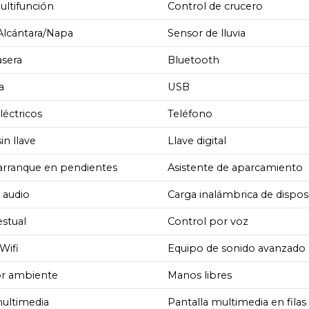
ultifunción
Control de crucero
 Alcántara/Napa
Sensor de lluvia
asera
Bluetooth
a
USB
léctricos
Teléfono
in llave
Llave digital
 arranque en pendientes
Asistente de aparcamiento
 audio
Carga inalámbrica de disposi
stual
Control por voz
Wifi
Equipo de sonido avanzado
ior ambiente
Manos libres
multimedia
Pantalla multimedia en filas 