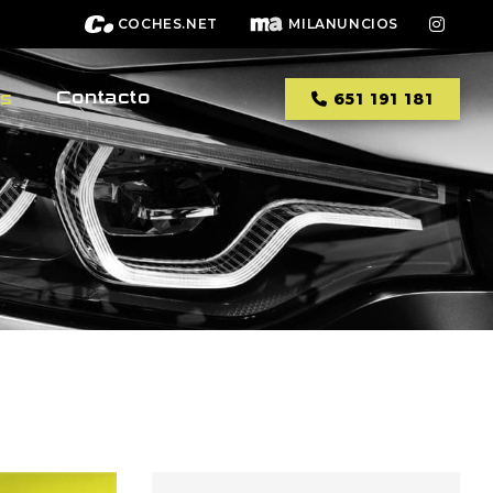
COCHES.NET
MILANUNCIOS
Contacto
os
651 191 181