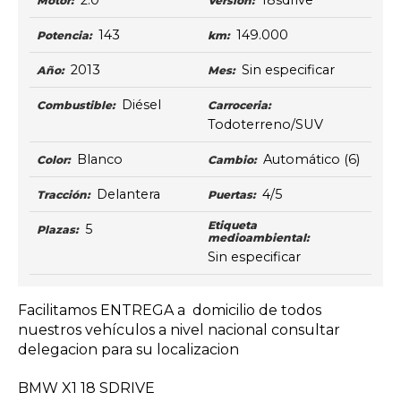
2.0
18sdrive
Motor:
Versión:
143
149.000
Potencia:
km:
2013
Sin especificar
Año:
Mes:
Diésel
Combustible:
Carroceria:
Todoterreno/SUV
Blanco
Automático
(6)
Color:
Cambio:
Delantera
4/5
Tracción:
Puertas:
Etiqueta
5
Plazas:
medioambiental:
Sin especificar
Facilitamos ENTREGA a domicilio de todos
nuestros vehículos a nivel nacional consultar
delegacion para su localizacion
BMW X1 18 SDRIVE