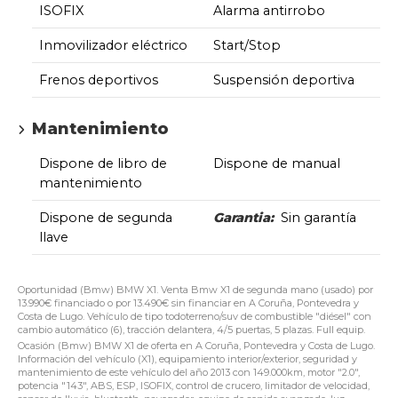
ISOFIX
Alarma antirrobo
Inmovilizador eléctrico
Start/Stop
Frenos deportivos
Suspensión deportiva
Mantenimiento
Dispone de libro de
Dispone de manual
mantenimiento
Dispone de segunda
Garantia:
Sin garantía
llave
Oportunidad (Bmw) BMW X1. Venta Bmw X1 de segunda mano (usado) por
13.990€ financiado o por 13.490€ sin financiar en A Coruña, Pontevedra y
Costa de Lugo. Vehículo de tipo todoterreno/suv de combustible "diésel" con
cambio automático (6), tracción delantera, 4/5 puertas, 5 plazas. Full equip.
Ocasión (Bmw) BMW X1 de oferta en A Coruña, Pontevedra y Costa de Lugo.
Información del vehículo (X1), equipamiento interior/exterior, seguridad y
mantenimiento de este vehículo del año 2013 con 149.000km, motor "2.0",
potencia "143", ABS, ESP, ISOFIX, control de crucero, limitador de velocidad,