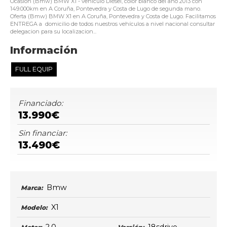
Ocasión (Bmw) BMW X1 - vehículo Diésel, color blanco del año 2013 con
149.000km en A Coruña, Pontevedra y Costa de Lugo de segunda mano.
Oferta (Bmw) BMW X1 en A Coruña, Pontevedra y Costa de Lugo. Facilitamos
ENTREGA a domicilio de todos nuestros vehículos a nivel nacional consultar
delegacion para su localizacion...
Información
FULL EQUIP
Financiado:
13.990€
Sin financiar:
13.490€
Bmw
Marca:
X1
Modelo: