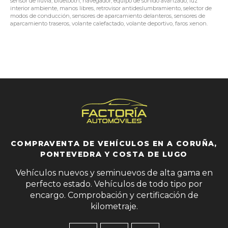
sensor de lluvia, bluetooth, navegador, equipo de sonido avanzado, luz
interior ambiente, manos libres, retrovisor antideslumbramiento, selector de
modos de conducción, sensores de aparcamiento delanteros, sensores de
aparcamiento traseros, volante calefactado, volante deportivo, faros xenon.
COMPRAVENTA DE VEHÍCULOS EN A CORUÑA,
PONTEVEDRA Y COSTA DE LUGO
Vehículos nuevos y seminuevos de alta gama en
perfecto estado. Vehículos de todo tipo por
encargo. Comprobación y certificación de
kilometraje.