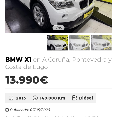
1
/
60
BMW X1
en A Coruña, Pontevedra y
Costa de Lugo
13.990€
2013
149.000 Km
Diésel
Publicado: 07/05/2026.