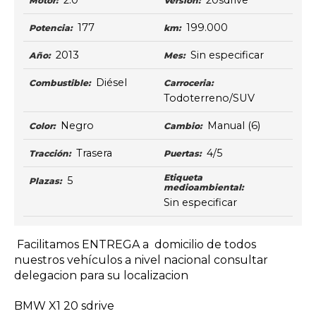
2.0
20sdrive
Motor:
Versión:
177
199.000
Potencia:
km:
2013
Sin especificar
Año:
Mes:
Diésel
Combustible:
Carroceria:
Todoterreno/SUV
Negro
Manual
(6)
Color:
Cambio:
Trasera
4/5
Tracción:
Puertas:
Etiqueta
5
Plazas:
medioambiental:
Sin especificar
Facilitamos ENTREGA a domicilio de todos
nuestros vehículos a nivel nacional consultar
delegacion para su localizacion
BMW X1 20 sdrive