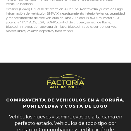
Vehículo nacional.
Ocasión (Bmw) BMW X1 de oferta en A Coruña, Pontevedra y Costa de Lugo.
Información del vehículo (BMW X1), equipamiento interior/exterior, seguridad
y mantenimiento de este vehículo del año 2013 con 199.000km, motor "2.0",
potencia "177", ABS, ESP, ISOFIX, control de crucero, sensor de lluvia,
bluetooth, navegador, apertura sin llave, bluetooth audio, control por voz,
manos libres, volante deportivo, faros xenon.
COMPRAVENTA DE VEHÍCULOS EN A CORUÑA,
PONTEVEDRA Y COSTA DE LUGO
Vehículos nuevos y seminuevos de alta gama en
perfecto estado. Vehículos de todo tipo por
encargo. Comprobación y certificación de