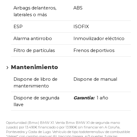
Airbags delanteros,
ABS
laterales o más
ESP
ISOFIX
Alarma antirrobo
Inmovilizador eléctrico
Filtro de partículas
Frenos deportivos
Mantenimiento
Dispone de libro de
Dispone de manual
mantenimiento
Dispone de segunda
Garantia:
1 año
llave
Oportunidad (Bmw) BMW X1. Venta Bmw BMW X1 de segunda mano
(usado) por 13.490€ financiado o por 13.990€ sin financiar en A Coruña,
Pontevedra y Costa de Lugo. Vehículo de tipo todoterreno/suv de combustible
"diésel" con cambio manual (6), tracción trasera, 4/5 puertas, 5 plazas.