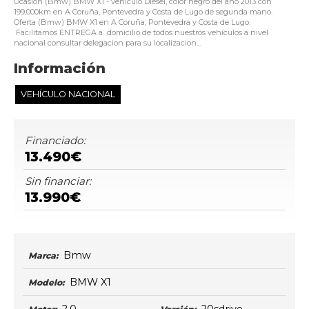
Ocasión (Bmw) BMW X1 - vehículo Diésel, color negro del año 2013 con
199.000km en A Coruña, Pontevedra y Costa de Lugo de segunda mano.
Oferta (Bmw) BMW X1 en A Coruña, Pontevedra y Costa de Lugo.
Facilitamos ENTREGA a domicilio de todos nuestros vehículos a nivel
nacional consultar delegacion para su localizacion...
Información
VEHÍCULO NACIONAL
Financiado:
13.490€
Sin financiar:
13.990€
Bmw
Marca:
BMW X1
Modelo: