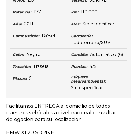
2.0
SDRIVE
Motor:
Versión:
177
119.000
Potencia:
km:
2011
Sin especificar
Año:
Mes:
Diésel
Combustible:
Carroceria:
Todoterreno/SUV
Negro
Automático
(6)
Color:
Cambio:
Trasera
4/5
Tracción:
Puertas:
Etiqueta
5
Plazas:
medioambiental:
Sin especificar
Facilitamos ENTREGA a domicilio de todos
nuestros vehículos a nivel nacional consultar
delegacion para su localizacion
BMW X1 20 SDRIVE