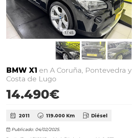
1
/
45
BMW X1
en A Coruña, Pontevedra y
Costa de Lugo
14.490€
2011
119.000 Km
Diésel
Publicado: 04/02/2025.