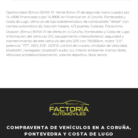
Oportunidad (Bmw) BMW X1. Venta Bmw X1 de segunda mano (usado) por
14.490€ financiado o por 14.990€ sin financiar en A Coruña, Pontevedra y
Costa de Lugo. Vehículo de tipo todoterreno/suv de combustible "diésel" con
cambio automático (6), tracción trasera, 4/5 puertas, 5 plazas. Pocos kms.
Ocasión (Bmw) BMW X1 de oferta en A Coruña, Pontevedra y Costa de Lugo.
Información del vehículo (X1), equipamiento interior/exterior, seguridad y
mantenimiento de este vehículo del año 2011 con 119.000km, motor "2.0",
potencia "177", ABS, ESP, ISOFIX, control de crucero, limitador de velocidad,
bluetooth, navegador, bluetooth audio, luz interior ambiente, manos libres,
retrovisor antideslumbramiento, volante deportivo, faros xenon.
COMPRAVENTA DE VEHÍCULOS EN A CORUÑA,
PONTEVEDRA Y COSTA DE LUGO