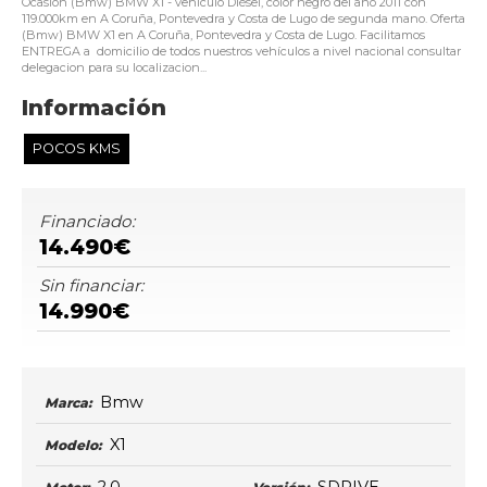
Ocasión (Bmw) BMW X1 - vehículo Diésel, color negro del año 2011 con
119.000km en A Coruña, Pontevedra y Costa de Lugo de segunda mano. Oferta
(Bmw) BMW X1 en A Coruña, Pontevedra y Costa de Lugo. Facilitamos
ENTREGA a domicilio de todos nuestros vehículos a nivel nacional consultar
delegacion para su localizacion...
Información
POCOS KMS
Financiado:
14.490€
Sin financiar:
14.990€
Bmw
Marca:
X1
Modelo: