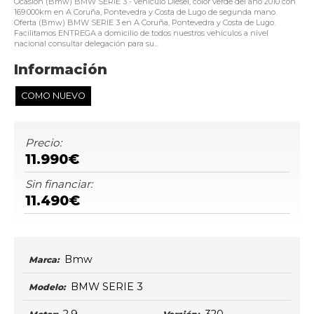
Ocasión (Bmw) BMW SERIE 3 - vehículo Diésel, color verde del año 2010 con
169.000km en A Coruña, Pontevedra y Costa de Lugo de segunda mano.
Oferta (Bmw) BMW SERIE 3 en A Coruña, Pontevedra y Costa de Lugo.
Facilitamos ENTREGA a domicilio de todos nuestros vehículos a nivel
nacional consultar delegación para su...
Información
COMO NUEVO
Precio:
11.990€
Sin financiar:
11.490€
Bmw
Marca:
BMW SERIE 3
Modelo: