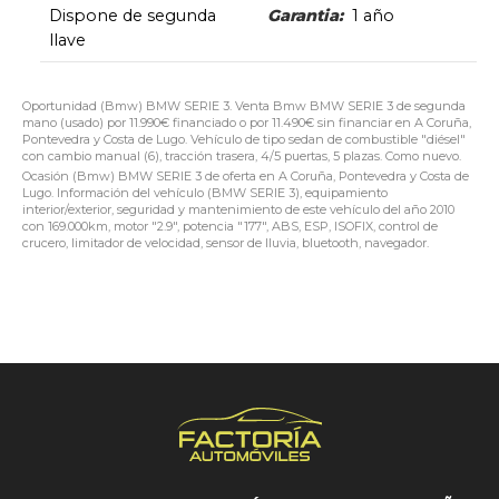
Dispone de segunda
Garantia:
1 año
llave
Oportunidad (Bmw) BMW SERIE 3. Venta Bmw BMW SERIE 3 de segunda
mano (usado) por 11.990€ financiado o por 11.490€ sin financiar en A Coruña,
Pontevedra y Costa de Lugo. Vehículo de tipo sedan de combustible "diésel"
con cambio manual (6), tracción trasera, 4/5 puertas, 5 plazas. Como nuevo.
Ocasión (Bmw) BMW SERIE 3 de oferta en A Coruña, Pontevedra y Costa de
Lugo. Información del vehículo (BMW SERIE 3), equipamiento
interior/exterior, seguridad y mantenimiento de este vehículo del año 2010
con 169.000km, motor "2.9", potencia "177", ABS, ESP, ISOFIX, control de
crucero, limitador de velocidad, sensor de lluvia, bluetooth, navegador.