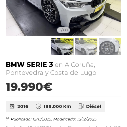
1
/
60
BMW SERIE 3
en A Coruña,
Pontevedra y Costa de Lugo
19.990€
2016
199.000 Km
Diésel
Publicado: 12/11/2025.
Modificado: 15/12/2025.