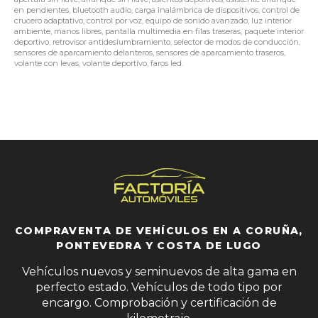
en pendientes, bluetooth audio, carga inalámbrica de dispositivos, control de
crucero adaptativo, control por voz, equipo de sonido avanzado, luz interior
ambiente, manos libres, pantalla multimedia en filas traseras, paquete interior
deportivo, retrovisor antideslumbramiento, selector de modos de conducción,
sensores de aparcamiento delanteros, sensores de aparcamiento traseros,
volante con levas, volante deportivo, faros led.
COMPRAVENTA DE VEHÍCULOS EN A CORUÑA,
PONTEVEDRA Y COSTA DE LUGO
Vehículos nuevos y seminuevos de alta gama en
perfecto estado. Vehículos de todo tipo por
encargo. Comprobación y certificación de