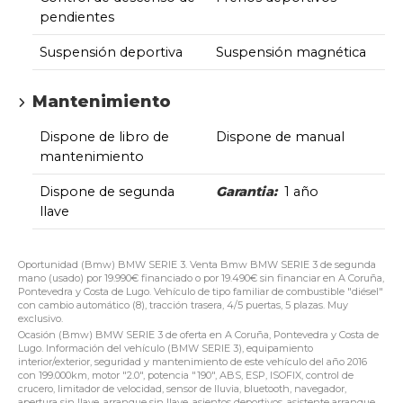
pendientes
Suspensión deportiva
Suspensión magnética
Mantenimiento
Dispone de libro de
Dispone de manual
mantenimiento
Dispone de segunda
Garantia:
1 año
llave
Oportunidad (Bmw) BMW SERIE 3. Venta Bmw BMW SERIE 3 de segunda
mano (usado) por 19.990€ financiado o por 19.490€ sin financiar en A Coruña,
Pontevedra y Costa de Lugo. Vehículo de tipo familiar de combustible "diésel"
con cambio automático (8), tracción trasera, 4/5 puertas, 5 plazas. Muy
exclusivo.
Ocasión (Bmw) BMW SERIE 3 de oferta en A Coruña, Pontevedra y Costa de
Lugo. Información del vehículo (BMW SERIE 3), equipamiento
interior/exterior, seguridad y mantenimiento de este vehículo del año 2016
con 199.000km, motor "2.0", potencia "190", ABS, ESP, ISOFIX, control de
crucero, limitador de velocidad, sensor de lluvia, bluetooth, navegador,
apertura sin llave, arranque sin llave, asientos deportivos, asistente arranque