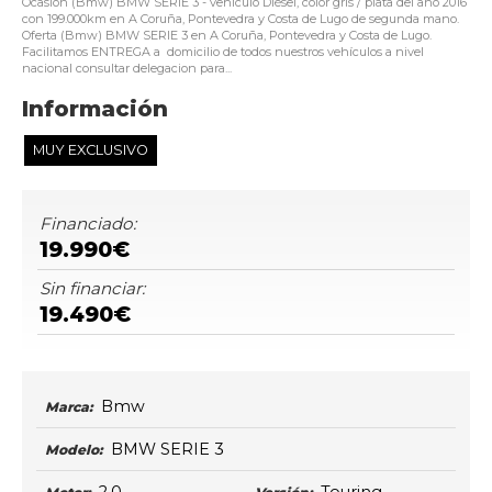
Ocasión (Bmw) BMW SERIE 3 - vehículo Diésel, color gris / plata del año 2016
con 199.000km en A Coruña, Pontevedra y Costa de Lugo de segunda mano.
Oferta (Bmw) BMW SERIE 3 en A Coruña, Pontevedra y Costa de Lugo.
Facilitamos ENTREGA a domicilio de todos nuestros vehículos a nivel
nacional consultar delegacion para...
Información
MUY EXCLUSIVO
Financiado:
19.990€
Sin financiar:
19.490€
Bmw
Marca:
BMW SERIE 3
Modelo: