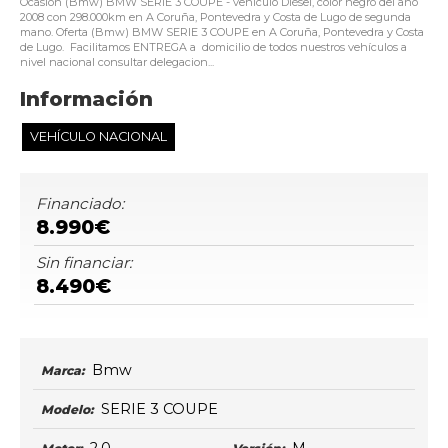
Ocasión (Bmw) BMW SERIE 3 COUPE - vehículo Diésel, color negro del año
2008 con 298.000km en A Coruña, Pontevedra y Costa de Lugo de segunda
mano. Oferta (Bmw) BMW SERIE 3 COUPE en A Coruña, Pontevedra y Costa
de Lugo. Facilitamos ENTREGA a domicilio de todos nuestros vehículos a
nivel nacional consultar delegacion...
Información
VEHÍCULO NACIONAL
Financiado:
8.990€
Sin financiar:
8.490€
Bmw
Marca:
SERIE 3 COUPE
Modelo: