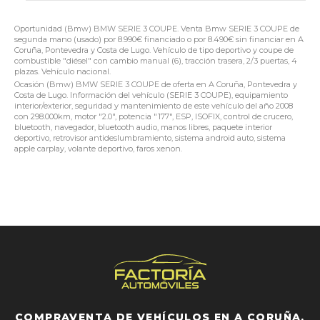
Oportunidad (Bmw) BMW SERIE 3 COUPE. Venta Bmw SERIE 3 COUPE de
segunda mano (usado) por 8.990€ financiado o por 8.490€ sin financiar en A
Coruña, Pontevedra y Costa de Lugo. Vehículo de tipo deportivo y coupe de
combustible "diésel" con cambio manual (6), tracción trasera, 2/3 puertas, 4
plazas. Vehículo nacional.
Ocasión (Bmw) BMW SERIE 3 COUPE de oferta en A Coruña, Pontevedra y
Costa de Lugo. Información del vehículo (SERIE 3 COUPE), equipamiento
interior/exterior, seguridad y mantenimiento de este vehículo del año 2008
con 298.000km, motor "2.0", potencia "177", ESP, ISOFIX, control de crucero,
bluetooth, navegador, bluetooth audio, manos libres, paquete interior
deportivo, retrovisor antideslumbramiento, sistema android auto, sistema
apple carplay, volante deportivo, faros xenon.
COMPRAVENTA DE VEHÍCULOS EN A CORUÑA,