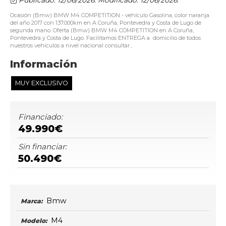
Ocasión (Bmw) BMW M4 COMPETITION - vehículo Gasolina, color naranja
del año 2017 con 137.000km en A Coruña, Pontevedra y Costa de Lugo de
segunda mano. Oferta (Bmw) BMW M4 COMPETITION en A Coruña,
Pontevedra y Costa de Lugo. Facilitamos ENTREGA a domicilio de todos
nuestros vehículos a nivel nacional consultar...
Información
MUY EXCLUSIVO
Financiado:
49.990€
Sin financiar:
50.490€
Bmw
Marca:
M4
Modelo: