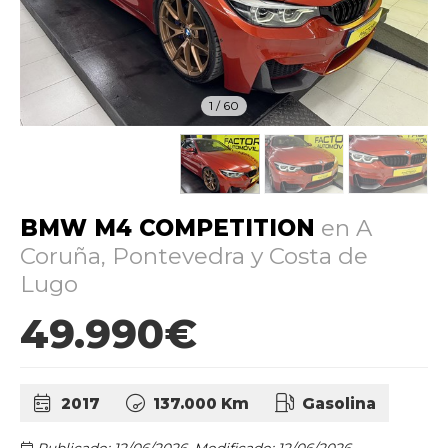
1
/
60
BMW M4 COMPETITION
en A
Coruña, Pontevedra y Costa de
Lugo
49.990€
2017
137.000 Km
Gasolina
Publicado: 12/06/2026.
Modificado: 12/06/2026.