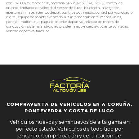
con 137.000km, motor "3.0", potencia "450", ABS, ESP, ISOFIX, control de
crucero, limitador de velocidad, sensor de lluvia, bluetooth, navegador,
apertura sin llave, asientos deportivos, bluetooth audio, control por voz, cuadro
digital, equipo de sonido avanzado, luz interior ambiente, manos libres,
pantalla multimedia, paquete interior deportivo, selector de modos de
conducción, sistema android auto, sistema apple carplay, volante con levas,
volante deportivo, faros led.
COMPRAVENTA DE VEHÍCULOS EN A CORUÑA,
PONTEVEDRA Y COSTA DE LUGO
Vehículos nuevos y seminuevos de alta gama en
perfecto estado. Vehículos de todo tipo por
encargo. Comprobación y certificación de