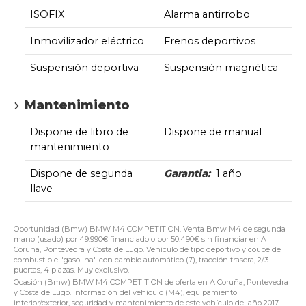
ISOFIX
Alarma antirrobo
Inmovilizador eléctrico
Frenos deportivos
Suspensión deportiva
Suspensión magnética
Mantenimiento
Dispone de libro de
Dispone de manual
mantenimiento
Dispone de segunda
Garantia:
1 año
llave
Oportunidad (Bmw) BMW M4 COMPETITION. Venta Bmw M4 de segunda
mano (usado) por 49.990€ financiado o por 50.490€ sin financiar en A
Coruña, Pontevedra y Costa de Lugo. Vehículo de tipo deportivo y coupe de
combustible "gasolina" con cambio automático (7), tracción trasera, 2/3
puertas, 4 plazas. Muy exclusivo.
Ocasión (Bmw) BMW M4 COMPETITION de oferta en A Coruña, Pontevedra
y Costa de Lugo. Información del vehículo (M4), equipamiento
interior/exterior, seguridad y mantenimiento de este vehículo del año 2017