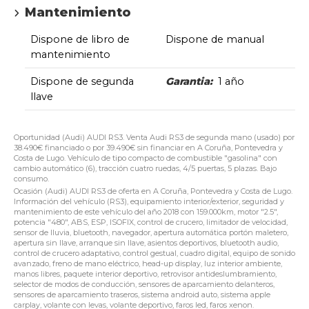
Mantenimiento
Dispone de libro de
Dispone de manual
mantenimiento
Dispone de segunda
Garantia:
1 año
llave
Oportunidad (Audi) AUDI RS3. Venta Audi RS3 de segunda mano (usado) por
38.490€ financiado o por 39.490€ sin financiar en A Coruña, Pontevedra y
Costa de Lugo. Vehículo de tipo compacto de combustible "gasolina" con
cambio automático (6), tracción cuatro ruedas, 4/5 puertas, 5 plazas. Bajo
consumo.
Ocasión (Audi) AUDI RS3 de oferta en A Coruña, Pontevedra y Costa de Lugo.
Información del vehículo (RS3), equipamiento interior/exterior, seguridad y
mantenimiento de este vehículo del año 2018 con 159.000km, motor "2.5",
potencia "480", ABS, ESP, ISOFIX, control de crucero, limitador de velocidad,
sensor de lluvia, bluetooth, navegador, apertura automática portón maletero,
apertura sin llave, arranque sin llave, asientos deportivos, bluetooth audio,
control de crucero adaptativo, control gestual, cuadro digital, equipo de sonido
avanzado, freno de mano eléctrico, head-up display, luz interior ambiente,
manos libres, paquete interior deportivo, retrovisor antideslumbramiento,
selector de modos de conducción, sensores de aparcamiento delanteros,
sensores de aparcamiento traseros, sistema android auto, sistema apple
carplay, volante con levas, volante deportivo, faros led, faros xenon.