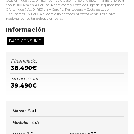
Ocasión (Audi) AUDI RS3 - vehículo Gasolina, color violeta / lila del año 2018
con 159.000km en A Coruña, Pontevedra y Costa de Lugo de segunda mano.
Oferta (Audi) AUDI RS3 en A Coruña, Pontevedra y Costa de Lugo.
Facilitamos ENTREGA a domicilio de todos nuestros vehículos a nivel
nacional consultar delegacion para...
Información
BAJO CONSUMO
Financiado:
38.490€
Sin financiar:
39.490€
Audi
Marca:
RS3
Modelo: