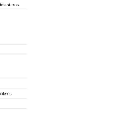
delanteros
áticos