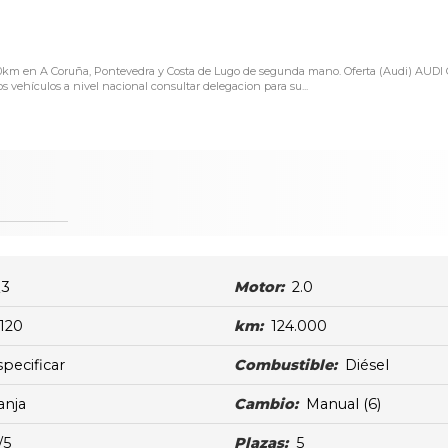
.000km en A Coruña, Pontevedra y Costa de Lugo de segunda mano. Oferta (Audi) AUDI
vehículos a nivel nacional consultar delegacion para su...
3
Motor:
2.0
120
km:
124.000
specificar
Combustible:
Diésel
anja
Cambio:
Manual
(6)
/5
Plazas:
5