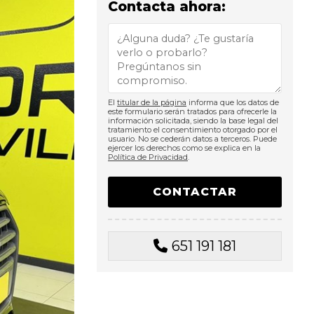
Contacta ahora:
El
titular de la página
informa que los datos de
este formulario serán tratados para ofrecerle la
información solicitada, siendo la base legal del
tratamiento el consentimiento otorgado por el
usuario. No se cederán datos a terceros. Puede
ejercer los derechos como se explica en la
Política de Privacidad
.
651 191 181