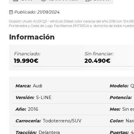
Publicado: 21/09/2024.
Ocasión (Audi) AUDI Q3 - vehículo Diésel, color naranja del año 2016 con 124
Pontevedra y Costa de Lugo. Facilitamos ENTREGA a domicilio de todos nuestros 
Información
Financiado:
Sin financiar:
19.990€
20.490€
Marca:
Audi
Modelo:
Q
Versión:
S-LINE
Potencia:
Año:
2016
Mes:
Sin e
Carroceria:
Todoterreno/SUV
Color:
Nar
Tracción:
Delantera
Puertas:
4