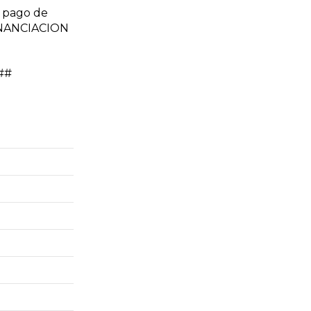
 pago de
FINANCIACION
l##