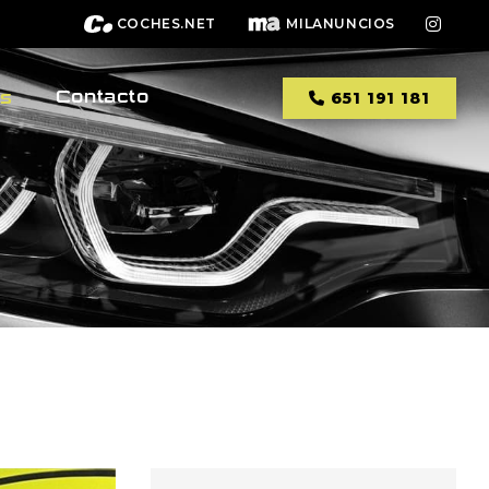
COCHES.NET
MILANUNCIOS
Contacto
os
651 191 181