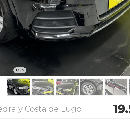
1
/
45
19
edra y Costa de Lugo