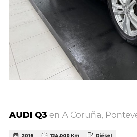
AUDI Q3
en A Coruña, Pontev
2016
124.000 Km
Diésel