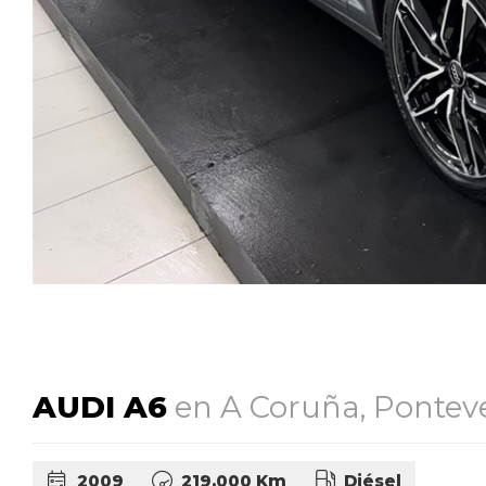
AUDI A6
en A Coruña, Pontev
2009
219.000 Km
Diésel