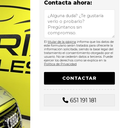
Contacta ahora:
El
titular de la página
informa que los datos de
este formulario serán tratados para ofrecerle la
información solicitada, siendo la base legal del
tratamiento el consentimiento otorgado por el
usuario. No se cederán datos a terceros. Puede
ejercer los derechos como se explica en la
Política de Privacidad
.
651 191 181