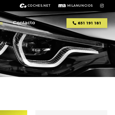
COCHES.NET
MILANUNCIOS
Contacto
os
651 191 181