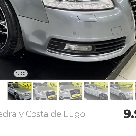
1
/
60
9
edra y Costa de Lugo