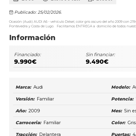
Publicado: 25/02/2026.
Ocasión (Audi) AUDI A6 - vehículo Diésel, color gris oscuro del año 2009 con 
Pontevedra y Costa de Lugo. Facilitamos ENTREGA a domicilio de todos nuestros
Información
Financiado:
Sin financiar:
9.990€
9.490€
Marca:
Audi
Modelo:
A
Versión:
Familiar
Potencia:
Año:
2009
Mes:
Sin e
Carroceria:
Familiar
Color:
Gri
Tracción:
Delantera
Puertas:
4