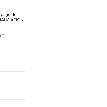
 pago de
FINANCIACION
l##