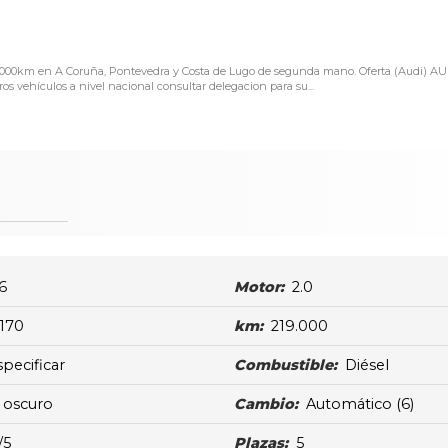
219.000km en A Coruña, Pontevedra y Costa de Lugo de segunda mano. Oferta (Audi) A
 vehículos a nivel nacional consultar delegacion para su...
6
Motor:
2.0
170
km:
219.000
specificar
Combustible:
Diésel
s oscuro
Cambio:
Automático
(6)
/5
Plazas:
5