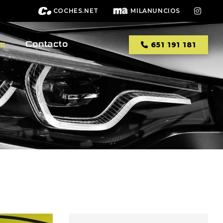
COCHES.NET
MILANUNCIOS
Contacto
os
651 191 181