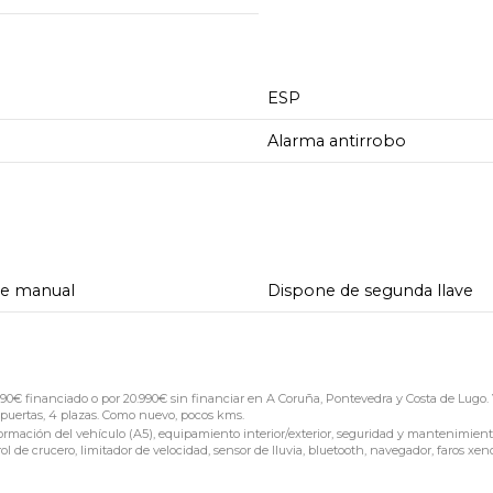
ESP
Alarma antirrobo
de manual
Dispone de segunda llave
€ financiado o por 20.990€ sin financiar en A Coruña, Pontevedra y Costa de Lugo. 
 puertas, 4 plazas. Como nuevo, pocos kms.
ormación del vehículo (A5), equipamiento interior/exterior, seguridad y mantenimient
l de crucero, limitador de velocidad, sensor de lluvia, bluetooth, navegador, faros xen