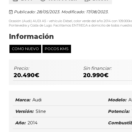
Publicado: 28/05/2023.
Modificado: 17/08/2023.
Ocasión (Audi) AUDI A5 - vehículo Diésel, color verde del año 2014 con 109.0
Pontevedra y Costa de Lugo. Facilitamos ENTREGA a domicilio de todos nuestros 
Información
COMO NUEVO
POCOS KMS
Precio:
Sin financiar:
20.490€
20.990€
Marca:
Audi
Modelo:
A
Versión:
Sline
Potencia:
Año:
2014
Combustib