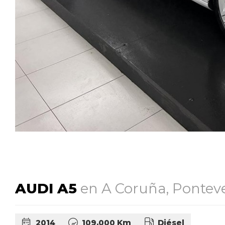
AUDI A5
en A Coruña, Ponteve
2014
109.000 Km
Diésel