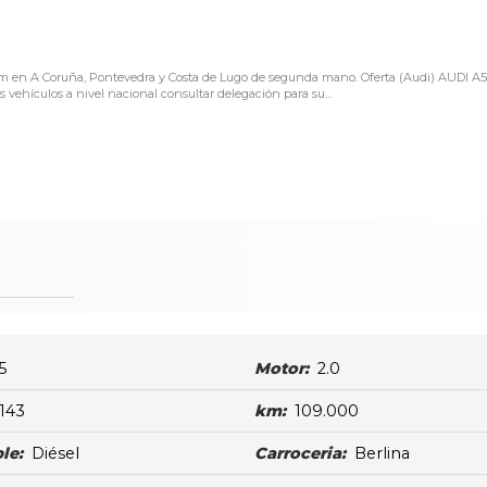
00km en A Coruña, Pontevedra y Costa de Lugo de segunda mano. Oferta (Audi) AUDI A
vehículos a nivel nacional consultar delegación para su...
5
Motor:
2.0
143
km:
109.000
le:
Diésel
Carroceria:
Berlina