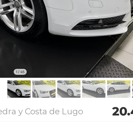
1
/
45
20
dra y Costa de Lugo