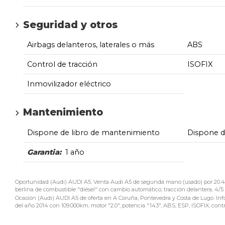
Seguridad y otros
Airbags delanteros, laterales o más
ABS
Control de tracción
ISOFIX
Inmovilizador eléctrico
Mantenimiento
Dispone de libro de mantenimiento
Dispone 
Garantia:
1 año
Oportunidad (Audi) AUDI A5. Venta Audi A5 de segunda mano (usado) por 20.490
berlina de combustible "diésel" con cambio automático, tracción delantera, 4/5
Ocasión (Audi) AUDI A5 de oferta en A Coruña, Pontevedra y Costa de Lugo. Inf
del año 2014 con 109.000km, motor "2.0", potencia "143", ABS, ESP, ISOFIX, contro