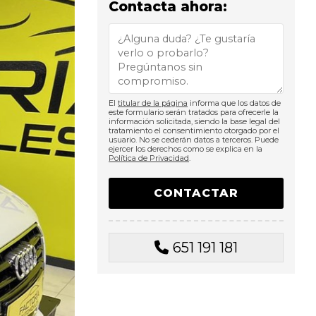
Contacta ahora:
El
titular de la página
informa que los datos de
este formulario serán tratados para ofrecerle la
información solicitada, siendo la base legal del
tratamiento el consentimiento otorgado por el
usuario. No se cederán datos a terceros. Puede
ejercer los derechos como se explica en la
Política de Privacidad
.
651 191 181