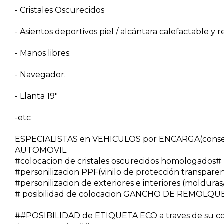
- Cristales Oscurecidos
- Asientos deportivos piel / alcántara calefactable y
- Manos libres.
- Navegador.
- Llanta 19"
-etc
ESPECIALISTAS en VEHICULOS por ENCARGA(conseg
AUTOMOVIL
#colocacion de cristales oscurecidos homologados#
#personilizacion PPF(vinilo de protección transpare
#personilizacion de exteriores e interiores (molduras/v
# posibilidad de colocacion GANCHO DE REMOLQUE
##POSIBILIDAD de ETIQUETA ECO a traves de su co