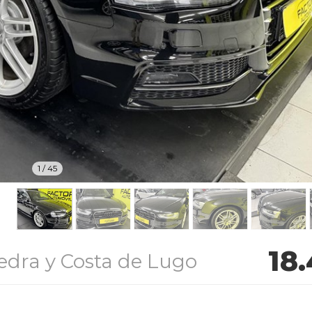
1
/
45
18
edra y Costa de Lugo