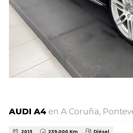
AUDI A4
en A Coruña, Pontev
2013
239.000 Km
Diésel