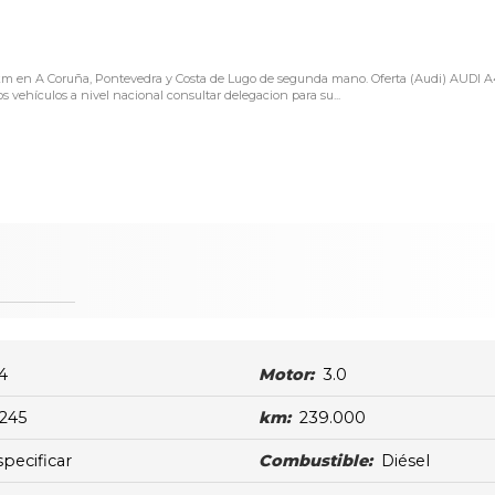
00km en A Coruña, Pontevedra y Costa de Lugo de segunda mano. Oferta (Audi) AUDI 
vehículos a nivel nacional consultar delegacion para su...
4
Motor:
3.0
245
km:
239.000
specificar
Combustible:
Diésel