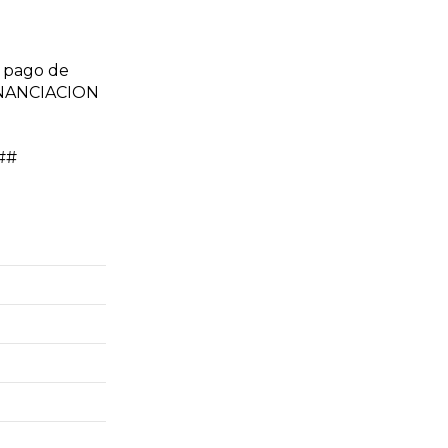
 pago de
FINANCIACION
l##