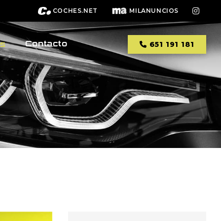
COCHES.NET
MILANUNCIOS
Contacto
os
651 191 181