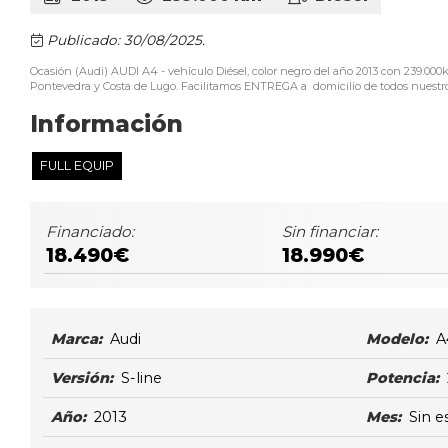
Publicado: 30/08/2025.
Ocasión (Audi) AUDI A4 - vehículo Diésel, color negro del año 2013 con 239.0
Pontevedra y Costa de Lugo. Facilitamos ENTREGA a domicilio de todos nuestros 
Información
FULL EQUIP
Financiado:
Sin financiar:
18.490€
18.990€
Marca:
Audi
Modelo:
A
Versión:
S-line
Potencia:
Año:
2013
Mes:
Sin e