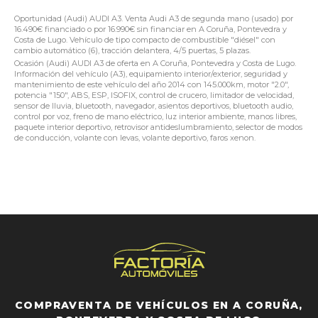
Oportunidad (Audi) AUDI A3. Venta Audi A3 de segunda mano (usado) por
16.490€ financiado o por 16.990€ sin financiar en A Coruña, Pontevedra y
Costa de Lugo. Vehículo de tipo compacto de combustible "diésel" con
cambio automático (6), tracción delantera, 4/5 puertas, 5 plazas.
Ocasión (Audi) AUDI A3 de oferta en A Coruña, Pontevedra y Costa de Lugo.
Información del vehículo (A3), equipamiento interior/exterior, seguridad y
mantenimiento de este vehículo del año 2014 con 145.000km, motor "2.0",
potencia "150", ABS, ESP, ISOFIX, control de crucero, limitador de velocidad,
sensor de lluvia, bluetooth, navegador, asientos deportivos, bluetooth audio,
control por voz, freno de mano eléctrico, luz interior ambiente, manos libres,
paquete interior deportivo, retrovisor antideslumbramiento, selector de modos
de conducción, volante con levas, volante deportivo, faros xenon.
COMPRAVENTA DE VEHÍCULOS EN A CORUÑA,