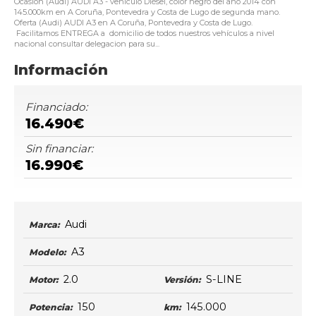
Ocasión (Audi) AUDI A3 - vehículo Diésel, color negro del año 2014 con
145.000km en A Coruña, Pontevedra y Costa de Lugo de segunda mano.
Oferta (Audi) AUDI A3 en A Coruña, Pontevedra y Costa de Lugo.
Facilitamos ENTREGA a domicilio de todos nuestros vehículos a nivel
nacional consultar delegacion para su...
Información
Financiado:
16.490€
Sin financiar:
16.990€
Audi
Marca:
A3
Modelo:
2.0
S-LINE
Motor:
Versión:
150
145.000
Potencia:
km: