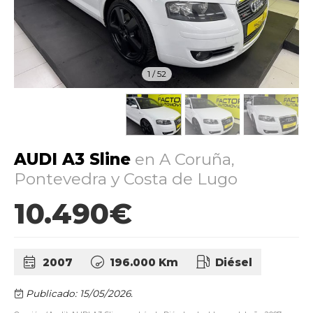
1
/
52
AUDI A3 Sline
en A Coruña,
Pontevedra y Costa de Lugo
10.490€
2007
196.000 Km
Diésel
Publicado: 15/05/2026.