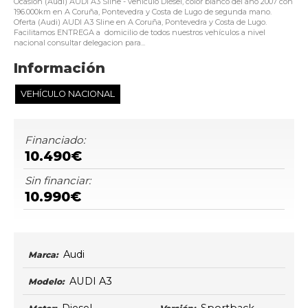
Ocasión (Audi) AUDI A3 Sline - vehículo Diésel, color blanco del año 2007 con
196.000km en A Coruña, Pontevedra y Costa de Lugo de segunda mano.
Oferta (Audi) AUDI A3 Sline en A Coruña, Pontevedra y Costa de Lugo.
Facilitamos ENTREGA a domicilio de todos nuestros vehículos a nivel
nacional consultar delegacion para...
Información
VEHÍCULO NACIONAL
Financiado:
10.490€
Sin financiar:
10.990€
Audi
Marca:
AUDI A3
Modelo: