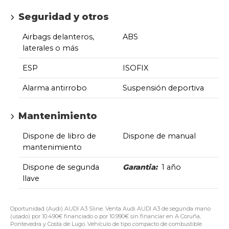
Seguridad y otros
Airbags delanteros,
ABS
laterales o más
ESP
ISOFIX
Alarma antirrobo
Suspensión deportiva
Mantenimiento
Dispone de libro de
Dispone de manual
mantenimiento
Dispone de segunda
Garantia:
1 año
llave
Oportunidad (Audi) AUDI A3 Sline. Venta Audi AUDI A3 de segunda mano
(usado) por 10.490€ financiado o por 10.990€ sin financiar en A Coruña,
Pontevedra y Costa de Lugo. Vehículo de tipo compacto de combustible