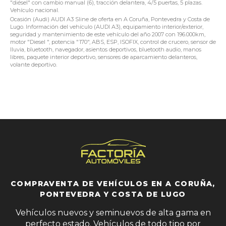
"diésel" con cambio manual (6), tracción delantera, 4/5 puertas, 5 plazas.
Vehículo nacional.
Ocasión (Audi) AUDI A3 Sline de oferta en A Coruña, Pontevedra y Costa de
Lugo. Información del vehículo (AUDI A3), equipamiento interior/exterior,
seguridad y mantenimiento de este vehículo del año 2007 con 196.000km,
motor "Diesel ", potencia "170", ABS, ESP, ISOFIX, control de crucero, sensor de
lluvia, bluetooth, navegador, asientos deportivos, bluetooth audio, manos
libres, paquete interior deportivo, sensores de aparcamiento delanteros,
volante deportivo.
COMPRAVENTA DE VEHÍCULOS EN A CORUÑA,
PONTEVEDRA Y COSTA DE LUGO
Vehículos nuevos y seminuevos de alta gama en
perfecto estado. Vehículos de todo tipo por