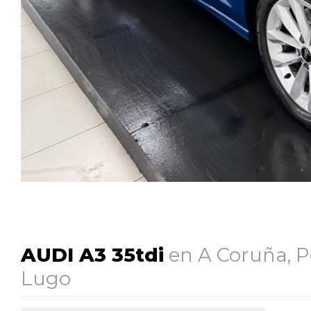
AUDI A3 35tdi
en A Coruña, P
Lugo