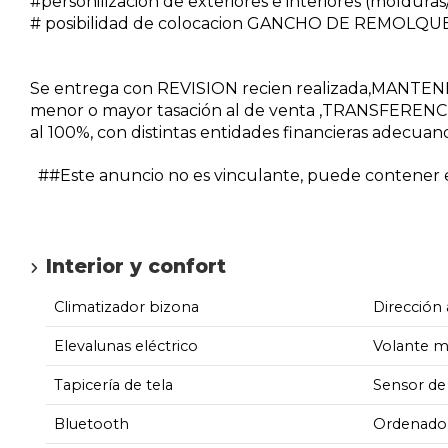
#personilizacion de exteriores e interiores (molduras/v
# posibilidad de colocacion GANCHO DE REMOLQUE
Se entrega con REVISION recien realizada,MANTE
menor o mayor tasación al de venta ,TRANSFERENCI
al 100%, con distintas entidades financieras adecuan
##Este anuncio no es vinculante, puede contener er
Interior y confort
Climatizador bizona
Dirección 
Elevalunas eléctrico
Volante m
Tapicería de tela
Sensor de 
Bluetooth
Ordenador