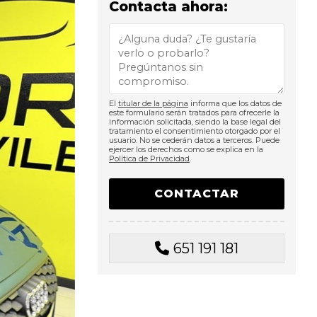
Contacta ahora:
El
titular de la página
informa que los datos de
este formulario serán tratados para ofrecerle la
información solicitada, siendo la base legal del
tratamiento el consentimiento otorgado por el
usuario. No se cederán datos a terceros. Puede
ejercer los derechos como se explica en la
Política de Privacidad
.
651 191 181