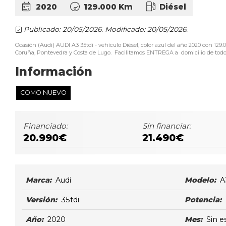
2020
129.000 Km
Diésel
Publicado: 20/05/2026.
Modificado: 20/05/2026.
Ocasión (Audi) AUDI A3 35tdi - vehículo Diésel, color azul del año 2020 con 1
Coruña, Pontevedra y Costa de Lugo. Facilitamos ENTREGA a domicilio de todos 
Información
COMO NUEVO
Financiado:
Sin financiar:
20.990€
21.490€
Marca:
Audi
Modelo:
A
Versión:
35tdi
Potencia:
Año:
2020
Mes:
Sin e