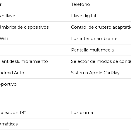
r
Teléfono
in llave
Llave digital
ámbrica de dispositivos
Control de crucero adaptati
Wifi
Luz interior ambiente
Pantalla multimedia
r antideslumbramiento
Selector de modos de cond
ndroid Auto
Sistema Apple CarPlay
eportivo
 aleación 18"
Luz diurna
omáticas