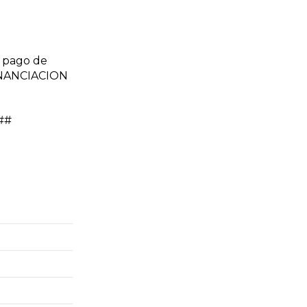
 pago de
FINANCIACION
l##