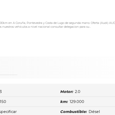
29.000km en A Coruña, Pontevedra y Costa de Lugo de segunda mano. Oferta (Audi) AUD
nuestros vehículos a nivel nacional consultar delegacion para su...
3
Motor:
2.0
150
km:
129.000
specificar
Combustible:
Diésel