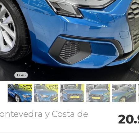
1
/
45
ontevedra y Costa de
20