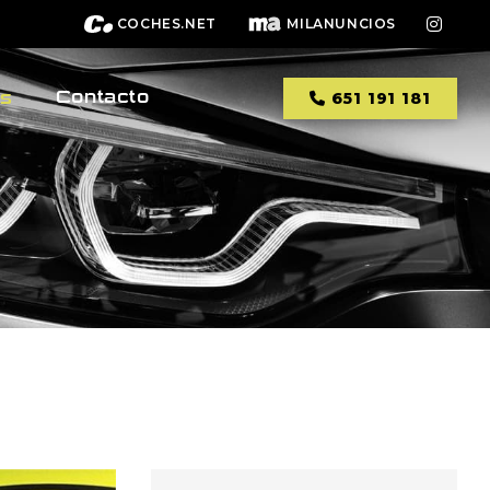
COCHES.NET
MILANUNCIOS
Contacto
os
651 191 181