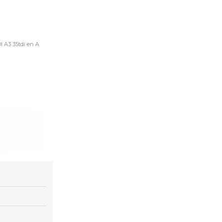
I A3 35tdi en A